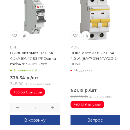
EKF
ИЭК
Выкл. автомат. 1Р С 5А
Выкл. автомат. 2Р С 5А
4,5кА ВА 47-63 PROxima
4,5кА (ВА47-29) MVA20-2-
mcb4763-1-05C-pro
005-C
В наличии: 9
Под заказ
338.34
р.
/шт
348.80
р.
цена магазина
621.19
р.
/шт
+
33.83 бонусов
640.40
р.
цена магазина
+
62.12 бонусов
В корзину
Запрос