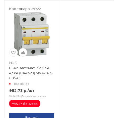
Код товара: 29722
ИЭК
Выкл. автомат. 3Р С 5А
4,5кА (ВА47-29) MVA20-3-
005-C
Под заказ
952.73
р.
/шт
982.20
р.
цена магазина
+
95.27 бонусов
Запрос