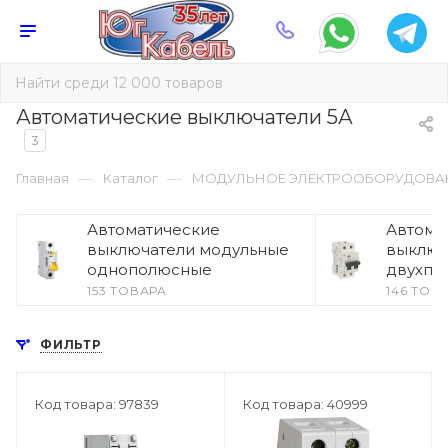
Автоматические выключатели 5А
3
—
—
Главная
Каталог
МОДУЛЬНОЕ ЭЛЕКТРООБОРУДОВА
Автоматические
Автома
выключатели модульные
выключ
однополюсные
двухпо
153 ТОВАРА
146 ТОВ
ФИЛЬТР
Код товара: 97839
Код товара: 40999