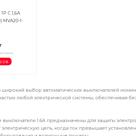
 1Р С 1,6А
9) MVA20-1-
т
магазина
усов
 широкий выбор автоматических выключателей номин
астью любой электрической системы, обеспечивая бе
 выключатели 1.6А предназначены для защиты электро
электрическую цепь, когда ток превышает установле
борудования и возможные пожары.