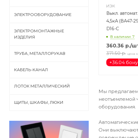
ИЭК
Выкл. автомат.
ЭЛЕКТРООБОРУДОВАНИЕ
4,5кА (ВА47-2
D16-C
ЭЛЕКТРОМОНТАЖНЫЕ
В наличии: 7
ИЗДЕЛИЯ
360.36
р.
/ш
371.50
р.
ТРУБА, МЕТАЛЛОРУКАВ
цена 
+
36.04 бон
КАБЕЛЬ-КАНАЛ
ЛОТОК МЕТАЛЛИЧЕСКИЙ
Мы предлагаем
неотъемлемой ч
ЩИТЫ, ШКАФЫ, ЛЮКИ
оборудования.
Автоматические
Они выключают 
повреждение о