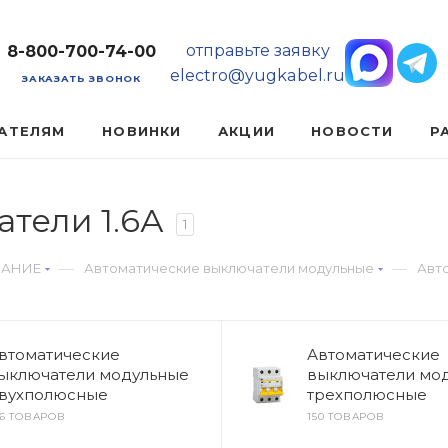
отправьте заявку
8-800-700-74-00
electro@yugkabel.ru
ЗАКАЗАТЬ ЗВОНОК
АТЕЛЯМ
НОВИНКИ
АКЦИИ
НОВОСТИ
Р
тели 1.6А
1
—
—
ВАНИЕ
Автоматические выключатели модульные
Авто
втоматические
Автоматические
ыключатели модульные
выключатели мо
вухполюсные
трехполюсные
46 ТОВАРОВ
150 ТОВАРОВ