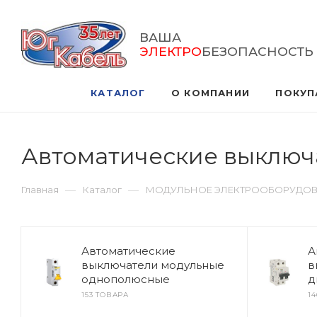
ВАША
ЭЛЕКТРО
БЕЗОПАСНОСТЬ
КАТАЛОГ
О КОМПАНИИ
ПОКУП
Автоматические выключа
—
—
Главная
Каталог
МОДУЛЬНОЕ ЭЛЕКТРООБОРУДО
Автоматические
А
выключатели модульные
в
однополюсные
д
153 ТОВАРА
1