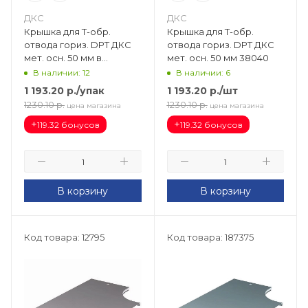
ДКС
ДКС
Крышка для Т-обр.
Крышка для Т-обр.
отвода гориз. DPT ДКС
отвода гориз. DPT ДКС
мет. осн. 50 мм в
мет. осн. 50 мм 38040
комплекте с метизами и
В наличии: 12
В наличии: 6
пластинами PTCE
1 193.20
р.
/упак
1 193.20
р.
/шт
38040K
1230.10
р.
1230.10
р.
цена магазина
цена магазина
+
+
119.32 бонусов
119.32 бонусов
В корзину
В корзину
Код товара: 12795
Код товара: 187375