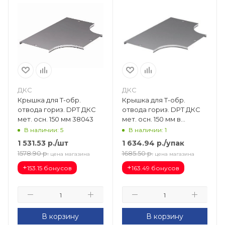
ДКС
ДКС
Крышка для Т-обр.
Крышка для Т-обр.
отвода гориз. DPT ДКС
отвода гориз. DPT ДКС
мет. осн. 150 мм 38043
мет. осн. 150 мм в
комплекте с метизами и
В наличии: 5
В наличии: 1
пластинами PTCE
1 531.53
р.
/шт
1 634.94
р.
/упак
38043K
1578.90
р.
1685.50
р.
цена магазина
цена магазина
+
+
153.15 бонусов
163.49 бонусов
В корзину
В корзину