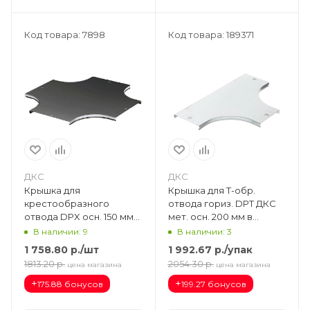
Код товара: 7898
Код товара: 189371
ДКС
ДКС
Крышка для
Крышка для Т-обр.
крестообразного
отвода гориз. DPT ДКС
отвода DPX осн. 150 мм
мет. осн. 200 мм в
38063
комплекте с метизами и
В наличии: 9
В наличии: 3
пластинами PTCE
1 758.80
р.
/шт
1 992.67
р.
/упак
38044K
1813.20
р.
2054.30
р.
цена магазина
цена магазина
+
+
175.88 бонусов
199.27 бонусов