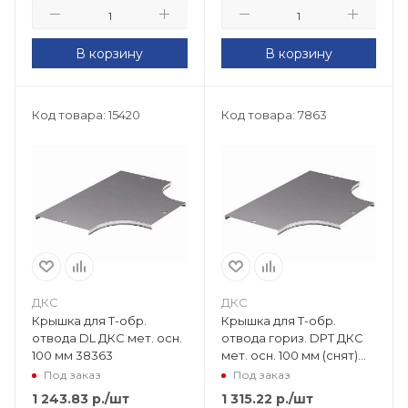
В корзину
В корзину
Код товара: 15420
Код товара: 7863
ДКС
ДКС
Крышка для Т-обр.
Крышка для Т-обр.
отвода DL ДКС мет. осн.
отвода гориз. DPT ДКС
100 мм 38363
мет. осн. 100 мм (снят)
замена 38042K 38042
Под заказ
Под заказ
1 243.83
р.
/шт
1 315.22
р.
/шт