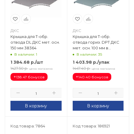
ДКС
ДКС
Крышка для Т-обр.
Крышка для Т-обр.
отвода DL ДКС мет. осн.
отвода гориз. DPT ДКС
150 мм 38364
мет. осн. 100 мм в
комплекте с метизами и
В наличии: 1
В наличии: 35
пластинами PTCE
1 384.68
р.
/шт
1 403.98
р.
/упак
38042K
1427.50
р.
1447.40
р.
цена магазина
цена магазина
+
+
138.47 бонусов
140.40 бонусов
В корзину
В корзину
Код товара: 7864
Код товара: 186921