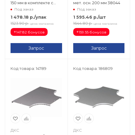
150 мм в комплекте с
мет. осн. 200 мм 38044
метизами и пластинами
Под заказ
Под заказ
PTCE 38364K
1 478.18
р.
/упак
1 595.46
р.
/шт
1523.90
р.
1644.80
р.
цена магазина
цена магазина
+
+
147.82 бонусов
159.55 бонусов
Запрос
Запрос
Код товара: 14789
Код товара: 186809
ДКС
ДКС