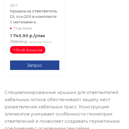
ДКС
Крышка на ответвитель
DL осн.200 в комплекте
с метизами и
пластинами PTCE 38365K
Под заказ
1 745.90
р.
/упак
1799.90
р.
цена магазина
+
174.59 бонусов
Запрос
Специализированные крышки для ответвителей
кабельных лотков обеспечивают защиту мест
разветвления кабельных трасс. Конструкция
элементов учитывает особенности геометрии
ответвлений и позволяет создавать герметичное
соединение с основными секциями.