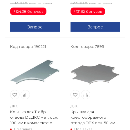
1282.30
р.
1355.90
р.
цена магазина
цена магазина
+
+
124.38 бонусов
131.52 бонусов
Запрос
Запрос
Код товара: 190221
Код товара: 7895
ДКС
ДКС
Крышка для Т-обр.
Крышка для
отвода DL ДКС мет. осн.
крестообразного
100 мм в комплекте с
отвода DPX осн. 50 мм
метизами и пластинами
38060
Под заказ
Под заказ