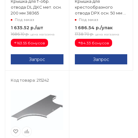
Крышка для Т-обр.
Крышка для
отвода DL ДКС мет. осн.
крестообразного
200 мм 38365
отвода DPX осн. 50 мм в
комплекте с метизами и
Под заказ
Под заказ
пластинами PTCE
1 635.52
р.
/шт
1 686.54
р.
/упак
38060K
1686.10
р.
1738.70
р.
цена магазина
цена магазина
+
+
163.55 бонусов
84.33 бонусов
Запрос
Запрос
Код товара: 215242