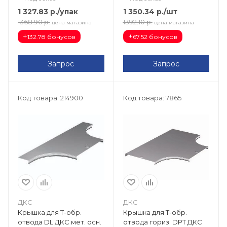
PTCE 38363K
1 327.83
р.
/упак
1 350.34
р.
/шт
1368.90
р.
1392.10
р.
цена магазина
цена магазина
+
+
132.78 бонусов
67.52 бонусов
Запрос
Запрос
Код товара: 214900
Код товара: 7865
ДКС
ДКС
Крышка для Т-обр.
Крышка для Т-обр.
отвода DL ДКС мет. осн.
отвода гориз. DPT ДКС