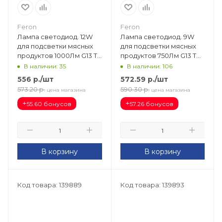
Feron
Feron
Лампа светодиод. 12W
Лампа светодиод. 9W
для подсветки мясных
для подсветки мясных
продуктов 1000Лм G13 T8
продуктов 750Лм G13 T8
220V (900мм.)
220V (600мм.)
В наличии: 35
В наличии: 106
прозрачная 38216
прозрачная 38215
556
р.
/шт
572.59
р.
/шт
573.20
р.
590.30
р.
цена магазина
цена магазина
+
+
55.60 бонусов
57.26 бонусов
В корзину
В корзину
Код товара: 139889
Код товара: 139893