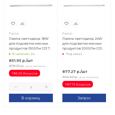
Feron
Feron
Лампа светодиод. 18W
Лампа светодиод. 24W
для подсветки мясных
для подсветки мясных
продуктов 1500Лм G13 T8
продуктов 2000Лм G13
220V (1200мм.)
T8 220V (1500мм.)
В наличии: 24
Под заказ
прозрачная 38217
прозрачная 38218
851.95
р.
/шт
878.30
р.
цена магазина
877.27
р.
/шт
+
85.20 бонусов
904.40
р.
цена магазина
+
87.73 бонусов
В корзину
Запрос