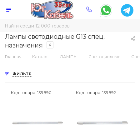
Лампы светодиодные G13 спец.
назначения
4
—
—
—
—
Главная
Каталог
ЛАМПЫ
Светодиодные
Све
ФИЛЬТР
Код товара: 139890
Код товара: 139892