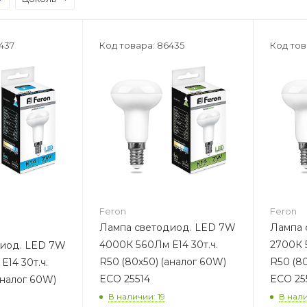
437
Код товара: 86435
Код тов
Feron
Feron
Лампа светодиод. LED 7W
Лампа с
4000К 560Лм Е14 30т.ч.
2700К 5
од. LED 7W
R50 (80х50) (аналог 60W)
R50 (80
14 30т.ч.
ECO 25514
ECO 25
аналог 60W)
В наличии: 19
В нали