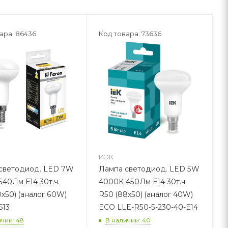
ара: 86436
Код товара: 73636
ИЭК
ветодиод. LED 7W
Лампа светодиод. LED 5W
40Лм Е14 30т.ч.
4000К 450Лм Е14 30т.ч.
х50) (аналог 60W)
R50 (88х50) (аналог 40W)
513
ECO LLE-R50-5-230-40-E14
чии: 48
В наличии: 40