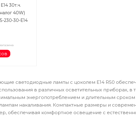
14 30т.ч.
аналог 40W)
5-230-30-E14
магазина
сов
ющие светодиодные лампы с цоколем E14 R50 обеспеч
спользования в различных осветительных приборах, в 
имальным энергопотреблением и длительным сроком с
ампам накаливания. Компактные размеры и современн
ер, обеспечивая комфортное освещение с естественн