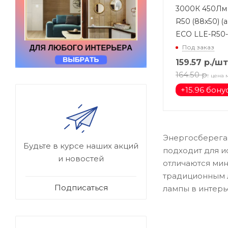
3000К 450Лм Е
R50 (88х50) (
ECO LLE-R50-
Под заказ
159.57
р.
/шт
164.50
р.
цена 
+
15.96 бону
Энергосберега
Будьте в курсе наших акций
подходит для и
и новостей
отличаются мин
традиционным л
Подписаться
лампы в интерь