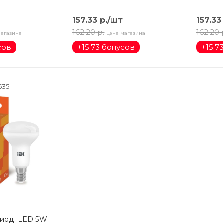
157.33
р.
/шт
157.33
162.20
р.
162.20
магазина
цена магазина
сов
+
15.73 бонусов
+
15.7
635
од. LED 5W