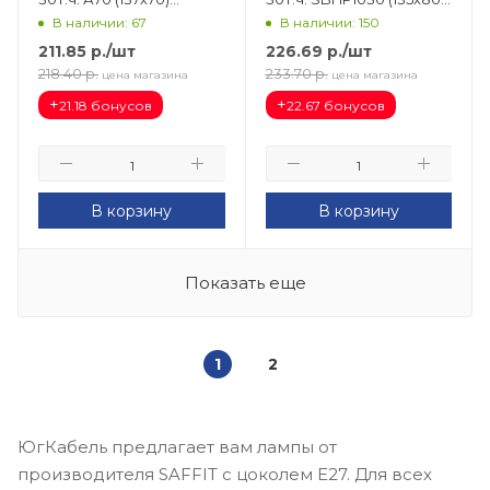
(аналог 320W) SBA7035
55091
В наличии: 67
В наличии: 150
55199
211.85
р.
/шт
226.69
р.
/шт
218.40
р.
233.70
р.
цена магазина
цена магазина
+
+
21.18 бонусов
22.67 бонусов
В корзину
В корзину
Показать еще
1
2
ЮгКабель предлагает вам лампы от
производителя SAFFIT с цоколем E27. Для всех