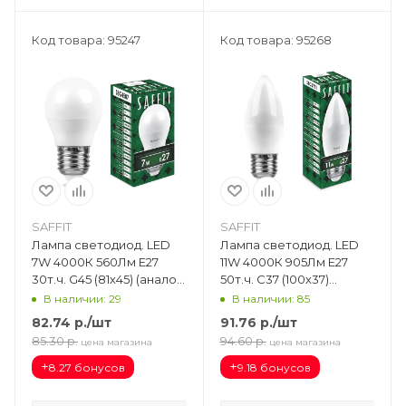
Код товара: 95247
Код товара: 95268
SAFFIT
SAFFIT
Лампа светодиод. LED
Лампа светодиод. LED
7W 4000К 560Лм Е27
11W 4000К 905Лм Е27
30т.ч. G45 (81х45) (аналог
50т.ч. C37 (100х37)
60W) шар SBG4507 55037
(аналог 110W) свеча
В наличии: 29
В наличии: 85
SBC3711 55135
82.74
р.
/шт
91.76
р.
/шт
85.30
р.
94.60
р.
цена магазина
цена магазина
+
+
8.27 бонусов
9.18 бонусов