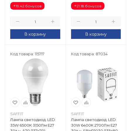
+
+
19.42 бонусов
21.18 бонусов
В корзину
В корзину
Код товара: 115717
Код товара: 87034
SAFFIT
SAFFIT
Лампа светодиод. LED
Лампа светодиод. LED
35W 6500К 3150Лм Е27
30W 6400К 2700Лм Е27
30т.ч. А70 (137х70)
30т.ч. SBHP1030 (135х80)