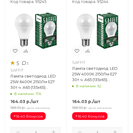
Код товара: 95245
Код товара: 95244
★
SAFFIT
5
1
Лампа светодиод. LED
SAFFIT
25W 4000К 2150Лм Е27
Лампа светодиод. LED
30т.ч. А65 (135х65)
25W 6400К 2150Лм Е27
(аналог 230W) SBA6525
В наличии: 52
30т.ч. А65 (135х65)
55088
(аналог 230W) SBA6525
В наличии: 176
55089
164.03
р.
/шт
164.03
р.
/шт
169.10
р.
169.10
р.
цена магазина
цена магазина
+
+
16.40 бонусов
16.40 бонусов