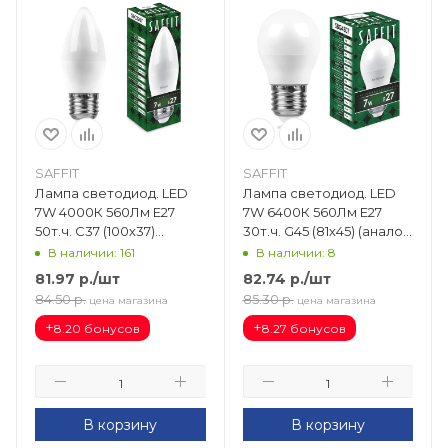
SAFFIT
SAFFIT
Лампа светодиод. LED
Лампа светодиод. LED
7W 4000К 560Лм Е27
7W 6400К 560Лм Е27
50т.ч. C37 (100х37)
30т.ч. G45 (81х45) (аналог
(аналог 70W) свеча
60W) шар SBG4507 55124
В наличии: 161
В наличии: 8
SBC3707 55033
81.97
р.
/шт
82.74
р.
/шт
84.50
р.
85.30
р.
цена магазина
цена магазина
+
+
8.20 бонусов
8.27 бонусов
В корзину
В корзину