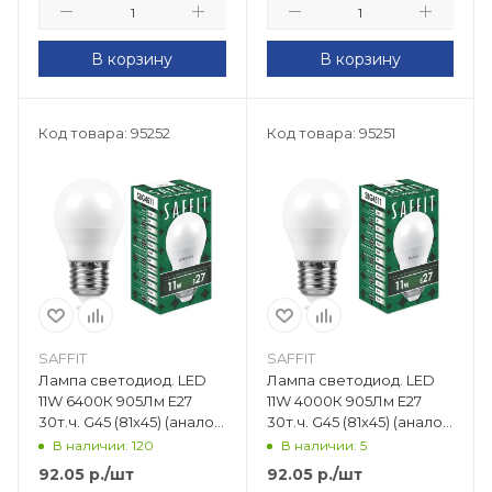
В корзину
В корзину
Код товара: 95252
Код товара: 95251
SAFFIT
SAFFIT
Лампа светодиод. LED
Лампа светодиод. LED
11W 6400К 905Лм Е27
11W 4000К 905Лм Е27
30т.ч. G45 (81х45) (аналог
30т.ч. G45 (81х45) (аналог
120W) шар SBG4511 55141
120W) шар SBG4511 55139
В наличии: 120
В наличии: 5
92.05
р.
/шт
92.05
р.
/шт