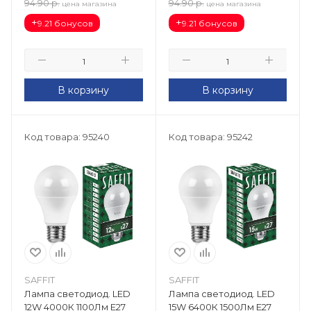
94.90
р.
94.90
р.
цена магазина
цена магазина
+
+
9.21 бонусов
9.21 бонусов
В корзину
В корзину
Код товара: 95240
Код товара: 95242
SAFFIT
SAFFIT
Лампа светодиод. LED
Лампа светодиод. LED
12W 4000К 1100Лм Е27
15W 6400К 1500Лм Е27