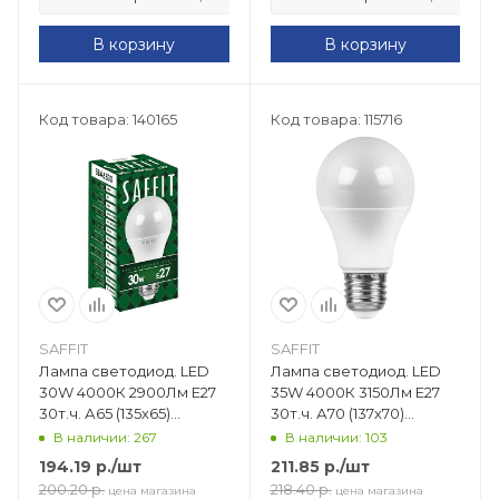
В корзину
В корзину
Код товара: 140165
Код товара: 115716
SAFFIT
SAFFIT
Лампа светодиод. LED
Лампа светодиод. LED
30W 4000К 2900Лм Е27
35W 4000К 3150Лм Е27
30т.ч. А65 (135х65)
30т.ч. А70 (137х70)
SBA6530 55183
(аналог 320W) SBA7035
В наличии: 267
В наличии: 103
55198
194.19
р.
/шт
211.85
р.
/шт
200.20
р.
218.40
р.
цена магазина
цена магазина