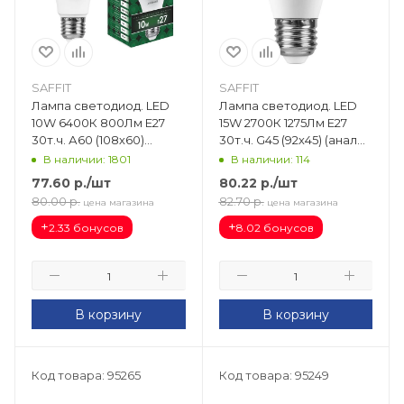
SAFFIT
SAFFIT
Лампа светодиод. LED
Лампа светодиод. LED
10W 6400К 800Лм Е27
15W 2700К 1275Лм Е27
30т.ч. А60 (108х60)
30т.ч. G45 (92х45) (аналог
(аналог 100W) SBA6010
120W) шар SBG4515 55212
В наличии: 1801
В наличии: 114
55006
77.60
р.
/шт
80.22
р.
/шт
80.00
р.
82.70
р.
цена магазина
цена магазина
+
+
2.33 бонусов
8.02 бонусов
В корзину
В корзину
Код товара: 95265
Код товара: 95249