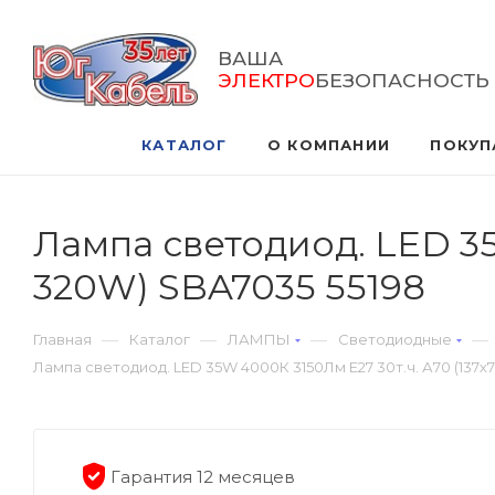
ВАША
ЭЛЕКТРО
БЕЗОПАСНОСТЬ
КАТАЛОГ
О КОМПАНИИ
ПОКУП
Лампа светодиод. LED 35
320W) SBA7035 55198
—
—
—
—
Главная
Каталог
ЛАМПЫ
Светодиодные
Лампа светодиод. LED 35W 4000К 3150Лм Е27 30т.ч. А70 (137х7
Гарантия 12 месяцев