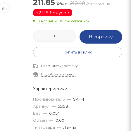
211.85
218.40
₽/шт
₽ в магазине
+
21.18 бонусов
В наличии
: 110
в 4 магазинах
В корзину
Купить в 1 клик
Рассчитать доставку
Подобрать аналог
Характеристики
Производитель
—
SAFFIT
Артикул
—
55198
Вес
—
0,054
Объем
—
0,001
Тип товара
—
Лампа