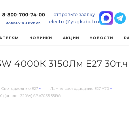
отправьте заявку
8-800-700-74-00
electro@yugkabel.ru
ЗАКАЗАТЬ ЗВОНОК
АТЕЛЯМ
НОВИНКИ
АКЦИИ
НОВОСТИ
Р
W 4000К 3150Лм Е27 30т.ч. 
—
—
Светодиодные Е27
Лампы светодиодные Е27 А70
0) (аналог 320W) SBA7035 55198