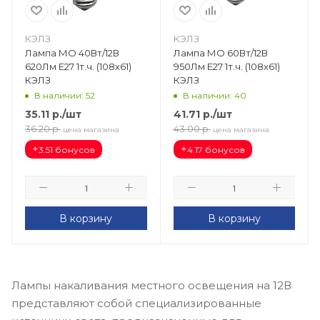
КЭЛЗ
КЭЛЗ
Лампа МО 40Вт/12В
Лампа МО 60Вт/12В
620Лм Е27 1т.ч. (108х61)
950Лм Е27 1т.ч. (108х61)
КЭЛЗ
КЭЛЗ
В наличии: 52
В наличии: 40
35.11
р.
/шт
41.71
р.
/шт
36.20
р.
43.00
р.
цена магазина
цена магазина
+
+
3.51 бонусов
4.17 бонусов
В корзину
В корзину
Лампы накаливания местного освещения на 12В
представляют собой специализированные