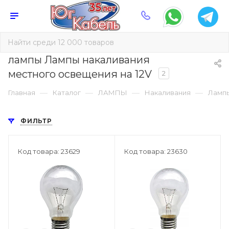
лампы Лампы накаливания
местного освещения на 12V
2
—
—
—
—
Главная
Каталог
ЛАМПЫ
Накаливания
Лампы
ФИЛЬТР
Код товара: 23629
Код товара: 23630