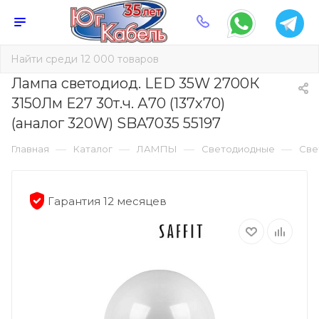
Лампа светодиод. LED 35W 2700К
3150Лм Е27 30т.ч. А70 (137х70)
(аналог 320W) SBA7035 55197
—
—
—
—
Главная
Каталог
ЛАМПЫ
Светодиодные
Све
Гарантия 12 месяцев