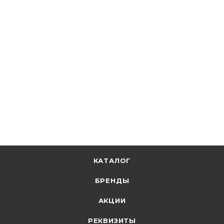
SAFFIT
Лампа светодиод. LED 35W 4000К 3150Лм Е27 30т.ч. А70
(137х70) (аналог 320W) SBA7035 55198
В наличии: 103
211.85
р.
/шт
218.40
р.
цена магазина
+
21.18 бонусов
В корзину
КАТАЛОГ
БРЕНДЫ
АКЦИИ
РЕКВИЗИТЫ