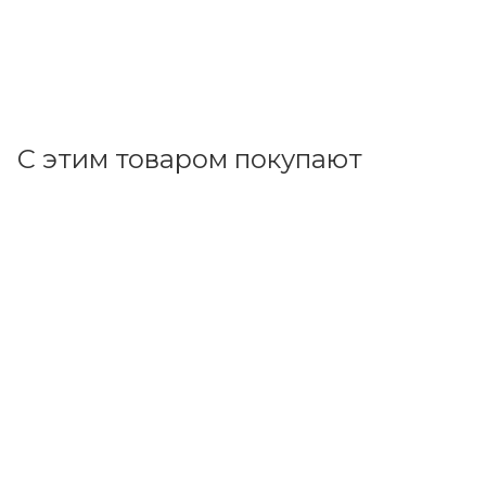
142.20
р.
цена магазина
+
13.79 бонусов
В корзину
С этим товаром покупают
Код товара: 70975