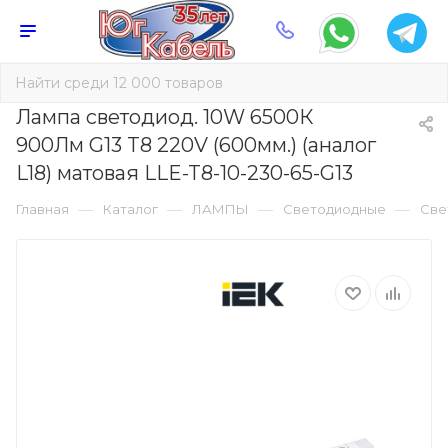
Лампа светодиод. 10W 6500К
900Лм G13 T8 220V (600мм.) (аналог
L18) матовая LLE-T8-10-230-65-G13
—
—
—
—
Главная
Каталог
ЛАМПЫ
Светодиодные
Све