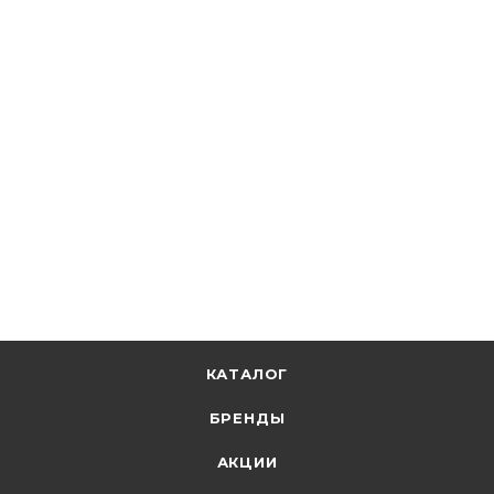
★
5
28
Systeme Electric
Выкл. автомат. 1Р С16А 4,5кА Сity9 C9F34116
В наличии: 32
355.02
р.
/шт
366.00
р.
цена магазина
+
17.75 бонусов
В корзину
КАТАЛОГ
БРЕНДЫ
АКЦИИ