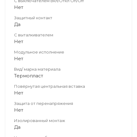
С выключателем Вкл/Откл On/Off
Нет
Защитный контакт
Да
С выталкивателем
Нет
Модульное исполнение
Нет
Вид/ марка материала
Термопласт
Повёрнутая центральная вставка
Нет
Защита от перенапряжения
Нет
Изолированный монтаж
Да