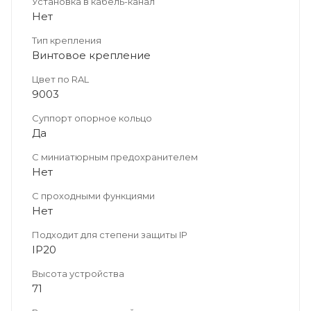
Установка в кабель-канал
Нет
Тип крепления
Винтовое крепление
Цвет по RAL
9003
Суппорт опорное кольцо
Да
С миниатюрным предохранителем
Нет
С проходными функциями
Нет
Подходит для степени защиты IP
IP20
Высота устройства
71