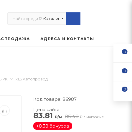
Каталог
АСПРОДАЖА
АДРЕСА И КОНТАКТЫ
0
0
 РКГМ 1х1,5 Автопровод
0
Код товара: 86987
Цена сайта
83.81
86.40
₽/м
₽ в магазине
+
8.38 бонусов