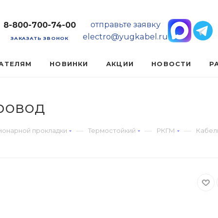
отправьте заявку
8-800-700-74-00
electro@yugkabel.ru
ЗАКАЗАТЬ ЗВОНОК
АТЕЛЯМ
НОВИНКИ
АКЦИИ
НОВОСТИ
Р
провод
—
—
—
ионарной прокладки
Термостойкий
РКГМ
Кабель