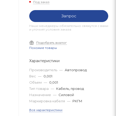
Под заказ
Запрос
Наши менеджеры обязательно свяжутся с вами
и уточнят условия заказа
Подобрать аналог
Похожие товары
Характеристики
Производитель
—
Автопровод
Вес
—
0,001
Объем
—
0,001
Тип товара
—
Кабель, провод
Назначение
—
Силовой
Маркировка кабеля
—
РКГМ
Все характеристики