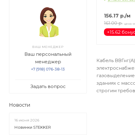
156.17
р.
/м
161.00
р.
цена м
+
15.62 бону
ВАШ МЕНЕДЖЕР
Ваш персональный
Кабель ВВГнг(А
менеджер
электроснабжен
+7 (918) 076-38-13
газовыделением
зданиях с масс
Задать вопрос
строгим требов
Новости
16 июня 2026
Новинки STEKKER