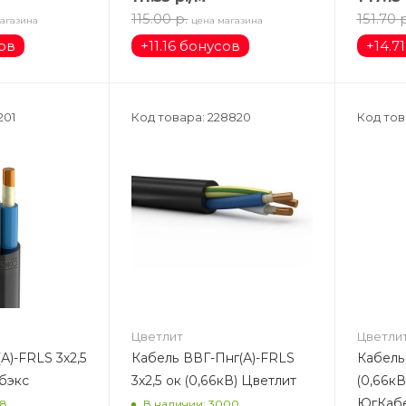
115.00
р.
151.70
р
агазина
цена магазина
сов
+
11.16 бонусов
+
14.7
201
Код товара: 228820
Код тов
Цветлит
Цветли
А)-FRLS 3х2,5
Кабель ВВГ-Пнг(А)-FRLS
Кабель 
абэкс
3х2,5 ок (0,66кВ) Цветлит
(0,66кВ
ЮгКаб
18
В наличии: 3000