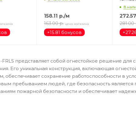
В нали
158.11
р.
/м
272.5
163.00
р.
281.00
агазина
цена магазина
сов
+
15.81 бонусов
+
27.2
)-FRLS представляет собой огнестойкое решение для
ия. Его уникальная конструкция, включающая огнест
, обеспечивает сохранение работоспособности в усло
овым пребыванием людей, где безопасность является п
аниям пожарной безопасности и обеспечивает надежн