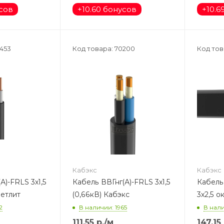
усов
+
10.60 бонусов
+
10.6
2453
Код товара: 70200
Код тов
Кабэкс
Кабэкс
А)-FRLS 3х1,5
Кабель ВВГнг(А)-FRLS 3х1,5
Кабель
ветлит
(0,66кВ) Кабэкс
3х2,5 о
2
В наличии: 1965
В нали
111.55
р.
/м
147.15