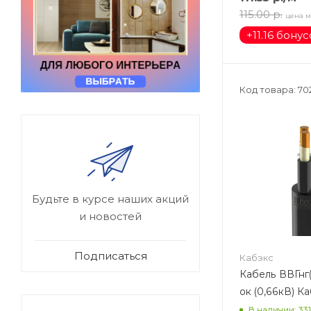
115.00
р.
цена м
+
11.16 бону
Код товара: 70
Будьте в курсе наших акций
и новостей
Подписаться
Кабэкс
Кабель ВВГнг(
ок (0,66кВ) К
В наличии: 33