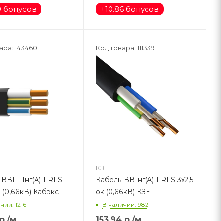
9 бонусов
+
10.86 бонусов
ара: 143460
Код товара: 111339
КЗЕ
 ВВГ-Пнг(А)-FRLS
Кабель ВВГнг(А)-FRLS 3х2,5
к (0,66кВ) Кабэкс
ок (0,66кВ) КЗЕ
чии: 1216
В наличии: 982
р.
/м
153.94
р.
/м