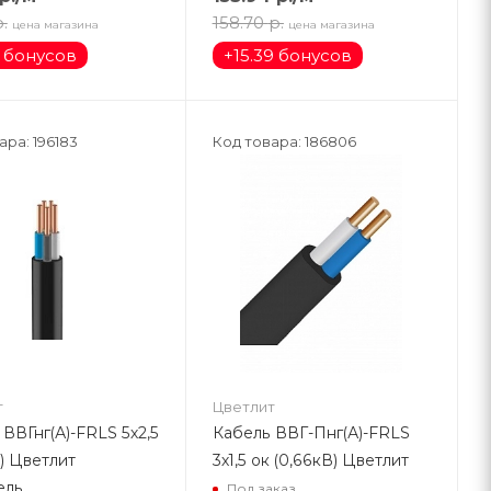
.
158.70
р.
цена магазина
цена магазина
1 бонусов
+
15.39 бонусов
ара: 196183
Код товара: 186806
т
Цветлит
ВВГнг(А)-FRLS 5х2,5
Кабель ВВГ-Пнг(А)-FRLS
) Цветлит
3х1,5 ок (0,66кВ) Цветлит
ель
Под заказ