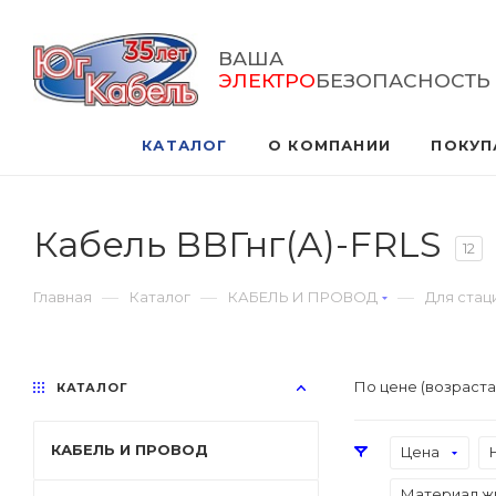
ВАША
ЭЛЕКТРО
БЕЗОПАСНОСТЬ
КАТАЛОГ
О КОМПАНИИ
ПОКУП
Кабель ВВГнг(А)-FRLS
12
—
—
—
Главная
Каталог
КАБЕЛЬ И ПРОВОД
Для стац
По цене (возраст
КАТАЛОГ
КАБЕЛЬ И ПРОВОД
Цена
Материал ж