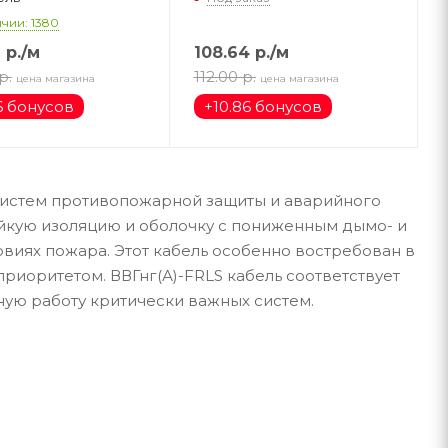
чии: 1380
7
р.
/м
108.64
р.
/м
р.
112.00
р.
цена магазина
цена магазина
6 бонусов
+
10.86 бонусов
 систем противопожарной защиты и аварийного
ойкую изоляцию и оболочку с пониженным дымо- и
виях пожара. Этот кабель особенно востребован в
риоритетом. ВВГнг(А)-FRLS кабель соответствует
ую работу критически важных систем.