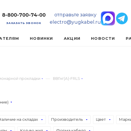
отправьте заявку
8-800-700-74-00
electro@yugkabel.ru
ЗАКАЗАТЬ ЗВОНОК
АТЕЛЯМ
НОВИНКИ
АКЦИИ
НОВОСТИ
Р
—
ионарной прокладки
ВВГнг(А)-FRLS
ание)
Наличие на складах
Производитель
Цвет
Марки
илы
Кол-во жил
Форма кабеля