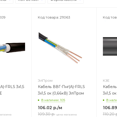
209
Код товара: 211063
Код тов
ЭлПром
КЗЕ
А)-FRLS 3х1,5
Кабель ВВГ-Пнг(А)-FRLS
Кабель
ЗЕ
3х1,5 ок (0,66кВ) ЭлПром
3х1,5 о
В наличии: 105
В нали
106.02
р.
/м
106.8
109.30
р.
110.20
магазина
цена магазина