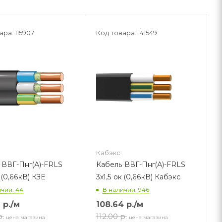
ара: 115907
Код товара: 141549
Кабэкс
 ВВГ-Пнг(А)-FRLS
Кабель ВВГ-Пнг(А)-FRLS
к (0,66кВ) КЗЕ
3х1,5 ок (0,66кВ) Кабэкс
чии: 44
В наличии: 946
9
р.
/м
108.64
р.
/м
р.
112.00
р.
цена магазина
цена магазина