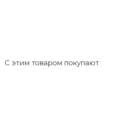
В наличии: 46
105.92
р.
/м
109.20
р.
цена магазина
+
10.59 бонусов
В корзину
С этим товаром покупают
Код товара: 11545