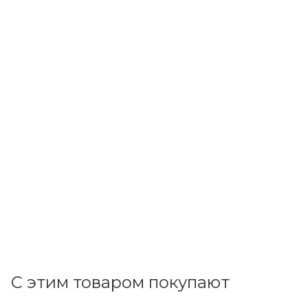
Greenel
Коробка монтажная ОП d75х40 с 4 вводами IP44
(серый) GE41237
В наличии: 2
53.25
р.
/шт
54.90
р.
цена магазина
+
5.33 бонусов
В корзину
С этим товаром покупают