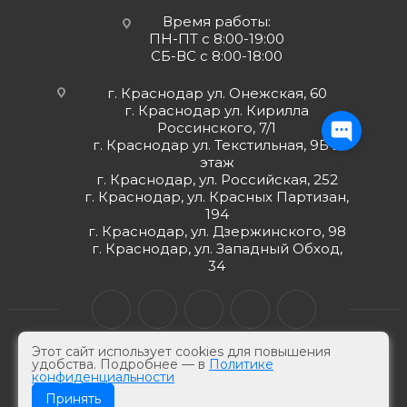
Время работы:
ПН-ПТ с 8:00-19:00
СБ-ВС с 8:00-18:00
г. Краснодар ул. Онежская, 60
г. Краснодар ул. Кирилла
Россинского, 7/1
г. Краснодар ул. Текстильная, 9Б 2
этаж
г. Краснодар, ул. Российская, 252
г. Краснодар, ул. Красных Партизан,
194
г. Краснодар, ул. Дзержинского, 98
г. Краснодар, ул. Западный Обход,
34
Этот сайт использует cookies для повышения
удобства. Подробнее — в
Политике
конфиденциальности
© ЮгКабель, 2026 г -
Электротехническая продукция
Принять