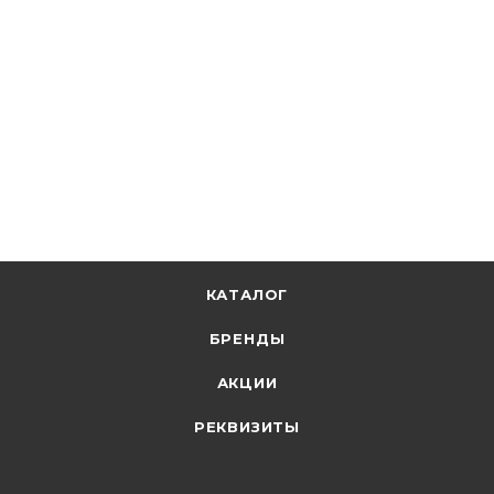
ДКС
Труба ПВХ d20 мм гофр. легкая с протяжкой 91920
В наличии: 35346
24.54
р.
/м
+
1.23 бонусов
В корзину
КАТАЛОГ
БРЕНДЫ
АКЦИИ
РЕКВИЗИТЫ