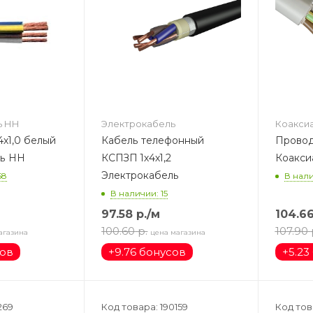
ь НН
Электрокабель
Коакси
х1,0 белый
Кабель телефонный
Провод
ль НН
КСПЗП 1х4х1,2
Коакси
Электрокабель
58
В нали
В наличии: 15
97.58
р.
/м
104.6
100.60
р.
107.90
агазина
цена магазина
сов
+
9.76 бонусов
+
5.23
269
Код товара: 190159
Код тов