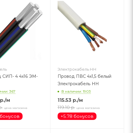
ель
Электрокабель НН
 СИП- 4 4х16 ЭМ-
Провод ПВС 4х1,5 белый
Электрокабель НН
чии: 367
В наличии: 1903
р.
/м
115.53
р.
/м
р.
119.10
р.
цена магазина
цена магазина
 бонусов
+
5.78 бонусов