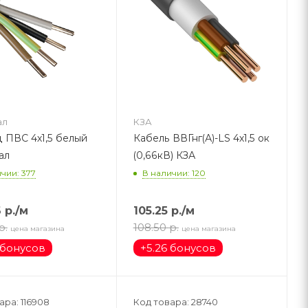
ал
КЗА
 ПВС 4х1,5 белый
Кабель ВВГнг(А)-LS 4х1,5 ок
ал
(0,66кВ) КЗА
чии: 377
В наличии: 120
6
р.
/м
105.25
р.
/м
р.
108.50
р.
цена магазина
цена магазина
 бонусов
+
5.26 бонусов
ара: 116908
Код товара: 28740