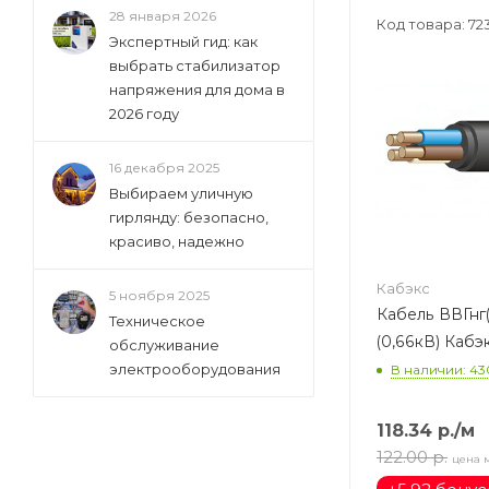
28 января 2026
Код товара: 72
Экспертный гид: как
выбрать стабилизатор
напряжения для дома в
2026 году
16 декабря 2025
Выбираем уличную
гирлянду: безопасно,
красиво, надежно
Кабэкс
5 ноября 2025
Кабель ВВГнг(А)-LS 
Техническое
(0,66кВ) Кабэ
обслуживание
электрооборудования
В наличии: 43
118.34
р.
/м
122.00
р.
цена 