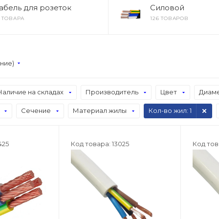
абель для розеток
Силовой
2 ТОВАРА
126 ТОВАРОВ
ание)
Наличие на складах
Производитель
Цвет
Диаме
Сечение
Материал жилы
Кол-во жил
: 1
425
Код товара: 13025
Код тов