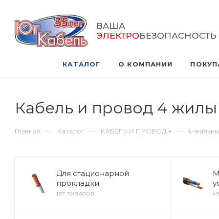
ВАША
ЭЛЕКТРО
БЕЗОПАСНОСТЬ
КАТАЛОГ
О КОМПАНИИ
ПОКУП
Кабель и провод 4 жилы
—
—
—
Главная
Каталог
КАБЕЛЬ И ПРОВОД
4-жильн
Для стационарной
М
прокладки
у
197 ТОВАРОВ
4