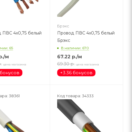
Брэкс
 ПВС 4х0,75 белый
Провод ПВС 4х0,75 белый
Брэкс
чии: 65
В наличии: 670
р.
/м
67.22
р.
/м
.
69.30
р.
цена магазина
цена магазина
 бонусов
+
3.36 бонусов
ара: 38361
Код товара: 34333