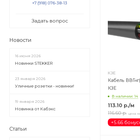
+7 (918) 076-38-13
Задать вопрос
Новости
16 июня 2026
Новинки STEKKER
КЗЕ
23 января 2026
Кабель ВВГнг(А)-L
Уличные розетки - новинки!
КЗЕ
В наличии: 14
19 января 2026
113.10
р.
/м
Новинка от Кабэкс
116.60
р.
цена м
+
5.66 бону
Статьи