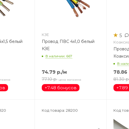
★
КЗЕ
5
х1,5 белый
Провод ПВС 4х1,0 белый
Коакси
КЗЕ
Провод
Коакси
В наличии: 667
В нали
74.79
р.
/м
78.86
77.10
р.
81.30
р
газина
цена магазина
сов
+
7.48 бонусов
+
7.89
920
Код товара: 28200
Код тов