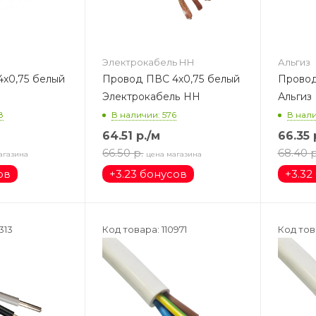
Электрокабель НН
Альгиз
х0,75 белый
Провод ПВС 4х0,75 белый
Провод
Электрокабель НН
Альгиз
8
В наличии: 576
В нали
64.51
р.
/м
66.35
66.50
р.
68.40
р
агазина
цена магазина
ов
+
3.23 бонусов
+
3.32
313
Код товара: 110971
Код тов