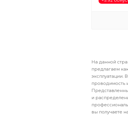
+
5.92 бону
На данной стр
предлагаем как
эксплуатации.
проводимость и
Представленны
и распределени
профессиональн
вы получаете н