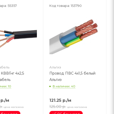
ара: 55357
Код товара: 153790
абель
Альгиз
 КВВГнг 4х2,5
Провод ПВС 4х1,5 белый
абель
Альгиз
чии: 10
В наличии: 40
р.
/м
121.25
р.
/м
р.
125.00
р.
цена магазина
цена магазина