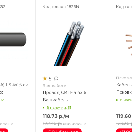
392
Код товара: 182614
Код тов
★
Псковк
5
1
4х1,5 ок
Кабель
Балткабель
кс
Псковк
Провод СИП- 4 4х16
Балткабель
02
В нали
В наличии: 31
118.73
р.
/м
119.60
122.40
р.
123.30
магазина
цена магазина