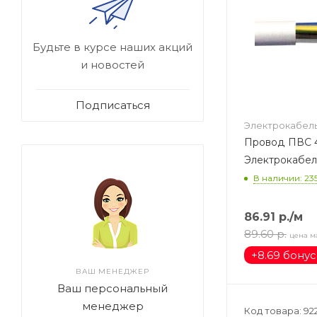
Будьте в курсе наших акций
и новостей
Подписаться
Электрокабел
Провод ПВС 4
Электрокабе
В наличии: 23
86.91
р.
/м
89.60
р.
цена м
+
8.69 бону
ВАШ МЕНЕДЖЕР
Ваш персональный
менеджер
Код товара: 92