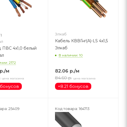
Элкаб
1
Кабель КВВГнг(А)-LS 4х1,5
ал
Элкаб
 ПВС 4х1,0 белый
ал
В наличии: 10
чии: 2172
р.
/м
82.06
р.
/м
.
84.60
р.
цена магазина
цена магазина
 бонусов
+
8.21 бонусов
ара: 25409
Код товара: 164713