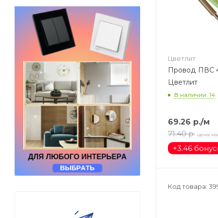
Цветлит
Провод ПВС 4
Цветлит
В наличии: 14
69.26
р.
/м
71.40
р.
цена ма
+
3.46 бону
Код товара: 39