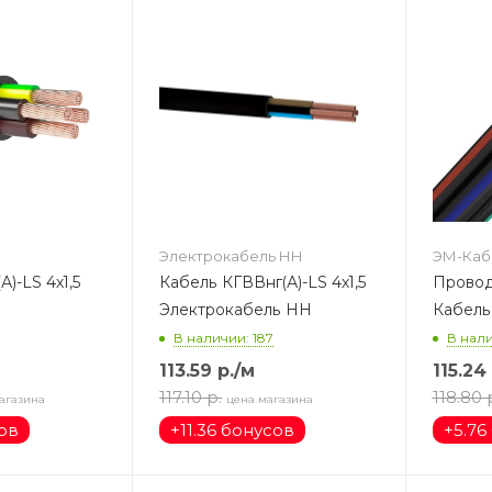
Электрокабель НН
ЭМ-Каб
S 4х1,5
Кабель КГВВнг(А)-LS 4х1,5
Провод
Электрокабель НН
Кабель
В наличии: 187
В нали
113.59
р.
/м
115.24
117.10
р.
118.80
агазина
цена магазина
сов
+
11.36 бонусов
+
5.76