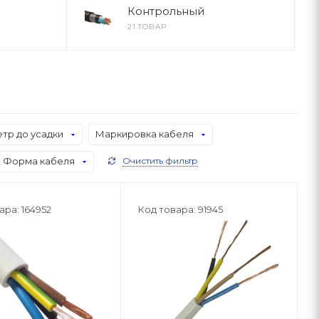
Контрольный
21 ТОВАР
тр до усадки
Маркировка кабеля
Форма кабеля
Очистить фильтр
ара: 164952
Код товара: 91945