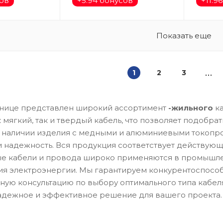
сов
+
5.94 бонусов
+
11.9
Показать еще
1
2
3
анице представлен широкий ассортимент
-жильного
ка
 мягкий, так и твердый кабель, что позволяет подобр
 В наличии изделия с медными и алюминиевыми токо
 надежность. Вся продукция соответствует действующ
е кабели и провода широко применяются в промышлен
я электроэнергии. Мы гарантируем конкурентоспособ
ую консультацию по выбору оптимального типа кабеля
адежное и эффективное решение для вашего проекта.