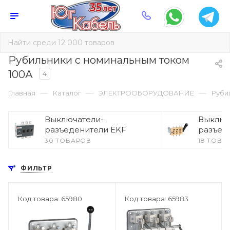
Рубильники с номинальным током
100А
4
—
—
—
Главная
Каталог
ЭЛЕКТРООБОРУДОВАНИЕ
Руби
Выключатели-
Выключ
разъеденители EKF
разъед
30 ТОВАРОВ
18 ТОВА
ФИЛЬТР
Код товара: 65980
Код товара: 65983