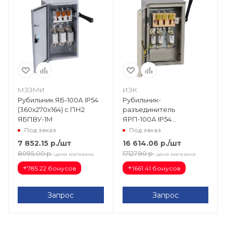
МЗЭМИ
ИЭК
Рубильник ЯБ-100А IP54
Рубильник-
(360х270х164) с ПН2
разъединитель
ЯБПВУ-1М
ЯРП-100А IP54
(380х240х150) YARP-100-
Под заказ
Под заказ
74-54
7 852.15
р.
/шт
16 614.06
р.
/шт
8095.00
р.
17127.90
р.
цена магазина
цена магазина
+
+
785.22 бонусов
1661.41 бонусов
Запрос
Запрос