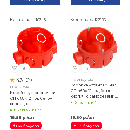
В корзину
В корзину
Код товара: 116349
Код товара: 123150
★
Промрукав
4.3
3
Коробка установочная
Промрукав
СП d68х42 под бетон,
Коробка установочная
кирпич, с саморезами,
СП d68х42 под бетон,
80-0500С безгалог. (HF)
В наличии: 1
кирпич, с
(224шт/кор) 80-0500С
соединит.модулями,безгалогенная
В наличии: 1177
(HF) (224шт/кор) 80-0500
16.59
р.
/шт
19.50
р.
/шт
+
+
1.66 бонусов
1.95 бонусов