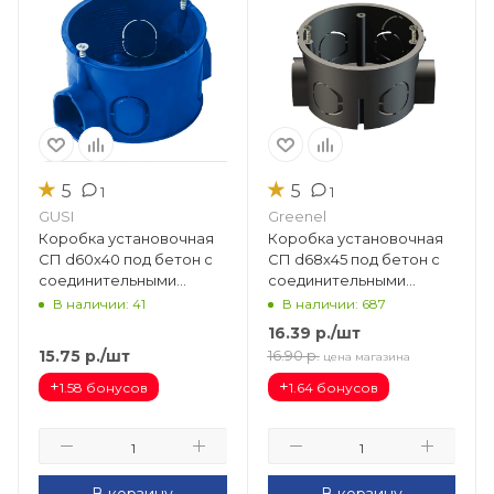
★
★
5
5
1
1
GUSI
Greenel
Коробка установочная
Коробка установочная
СП d60х40 под бетон с
СП d68х45 под бетон с
соединительными
соединительными
модулями (синий) С3М1.1
модулями (черный)
В наличии: 41
В наличии: 687
GE40010-05
16.39
р.
/шт
15.75
р.
/шт
16.90
р.
цена магазина
+
+
1.58 бонусов
1.64 бонусов