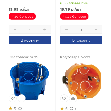
(HF) (200шт) GE40011-05
соединительным
В наличии: 2365
модулем (зеленый)
19.69
р.
/шт
19.79
р.
/шт
IMT35100
+
+
1.97 бонусов
0.99 бонусов
В корзину
В корзину
Код товара: 17695
Код товара: 57799
★
★
5
5
1
3