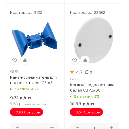
Код товара: 9132
Код товара: 23692
★
GUSI
4.7
3
Канал-соединитель для
GUSI
подрозетников С3 А3
Крышка подрозетника
В наличии: 279
белая С3 А5-001
В наличии: 513
9.31
р.
/шт
10.77
р.
/шт
9.60
р.
цена магазина
+
+
0.93 бонусов
0.54 бонусов