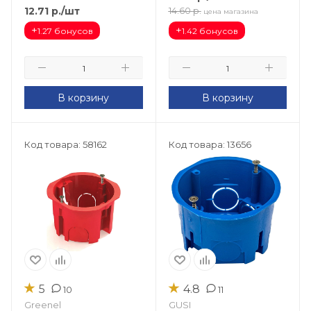
12.71
р.
/шт
14.60
р.
цена магазина
+
+
1.27 бонусов
1.42 бонусов
В корзину
В корзину
Код товара: 58162
Код товара: 13656
★
★
5
4.8
10
11
Greenel
GUSI