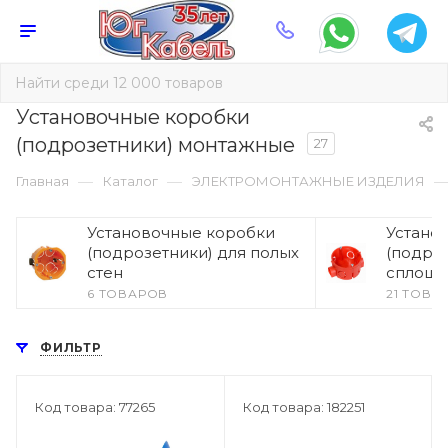
Установочные коробки
(подрозетники) монтажные
27
—
—
Главная
Каталог
ЭЛЕКТРОМОНТАЖНЫЕ ИЗДЕЛИЯ
Установочные коробки
Устано
(подрозетники) для полых
(подроз
стен
сплошн
6 ТОВАРОВ
21 ТОВА
ФИЛЬТР
Код товара: 77265
Код товара: 182251