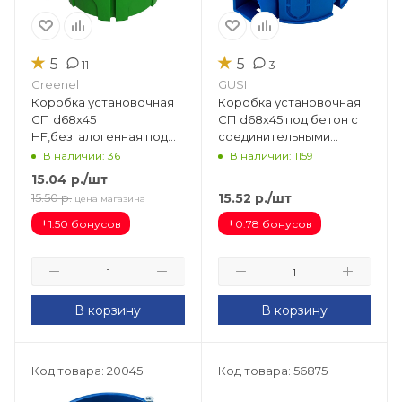
★
★
5
5
11
3
Greenel
GUSI
Коробка установочная
Коробка установочная
СП d68х45
СП d68х45 под бетон с
HF,безгалогенная под
соединительными
бетон, кирпич с
модулями (синий) С3 М3
В наличии: 36
В наличии: 1159
соединительным
15.04
р.
/шт
модулем (зеленый)
15.52
р.
/шт
15.50
р.
цена магазина
GE40004-10
+
+
1.50 бонусов
0.78 бонусов
В корзину
В корзину
Код товара: 20045
Код товара: 56875