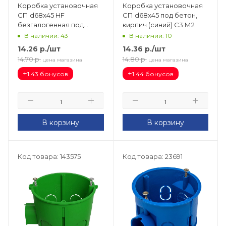
Коробка установочная
Коробка установочная
СП d68х45 HF
СП d68х45 под бетон,
безгалогенная под
кирпич (синий) С3 М2
бетон, кирпич
В наличии: 43
В наличии: 10
(оранжевый) GE40006
14.26
р.
/шт
14.36
р.
/шт
14.70
р.
14.80
р.
цена магазина
цена магазина
+
+
1.43 бонусов
1.44 бонусов
В корзину
В корзину
Код товара: 143575
Код товара: 23691