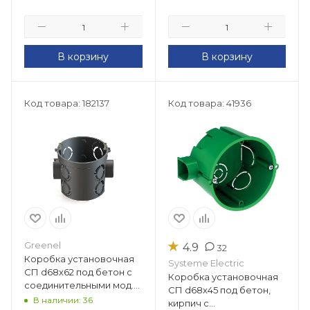
В корзину
В корзину
Код товара: 182137
Код товара: 41936
★
Greenel
4.9
32
Коробка установочная
Systeme Electric
СП d68х62 под бетон с
Коробка установочная
соединительными мод.
СП d68х45 под бетон,
(черный) безгалогенная
В наличии: 36
кирпич с