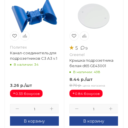
★
Политех
5
9
Канал-соединитель для
Greenel
подрозетников С3 А3 v.1
Крышка подрозетника
В наличии: 34
белая d65 GE43001
В наличии: 498
8.44
р.
/шт
3.26
р.
/шт
8.70
р.
цена магазина
+
+
0.33 бонусов
0.84 бонусов
В корзину
В корзину