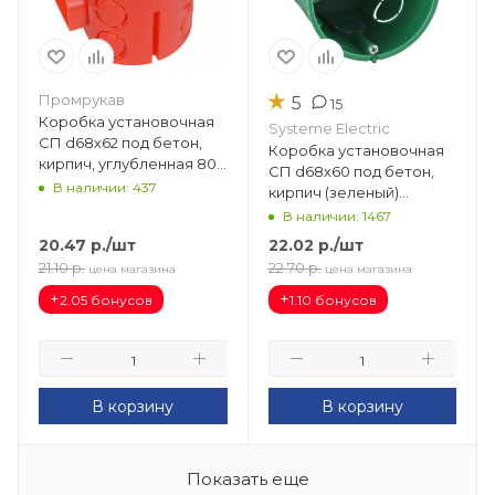
★
Промрукав
5
15
Коробка установочная
Systeme Electric
СП d68х62 под бетон,
Коробка установочная
кирпич, углубленная 80-
СП d68х60 под бетон,
0510 безгалогенная (HF)
В наличии: 437
кирпич (зеленый)
(160шт/кор) 80-0510
IMT35101
В наличии: 1467
20.47
р.
/шт
22.02
р.
/шт
21.10
р.
22.70
р.
цена магазина
цена магазина
+
+
2.05 бонусов
1.10 бонусов
В корзину
В корзину
Показать еще