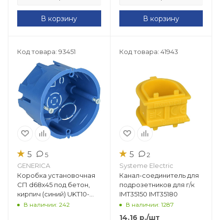
В корзину
В корзину
Код товара: 93451
Код товара: 41943
★
★
5
5
5
2
GENERICA
Systeme Electric
Коробка установочная
Канал-соединитель для
СП d68х45 под бетон,
подрозетников для г/к
кирпич (синий) UKT10-
IMT35150 IMT35180
068-045-000-A-N-UO
В наличии: 242
В наличии: 1287
14.16
р.
/шт