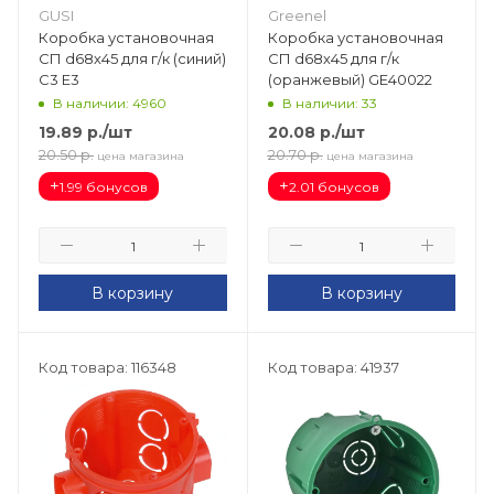
GUSI
Greenel
Коробка установочная
Коробка установочная
СП d68х45 для г/к (синий)
СП d68х45 для г/к
С3 Е3
(оранжевый) GE40022
В наличии: 4960
В наличии: 33
19.89
р.
/шт
20.08
р.
/шт
20.50
р.
20.70
р.
цена магазина
цена магазина
+
+
1.99 бонусов
2.01 бонусов
В корзину
В корзину
Код товара: 116348
Код товара: 41937