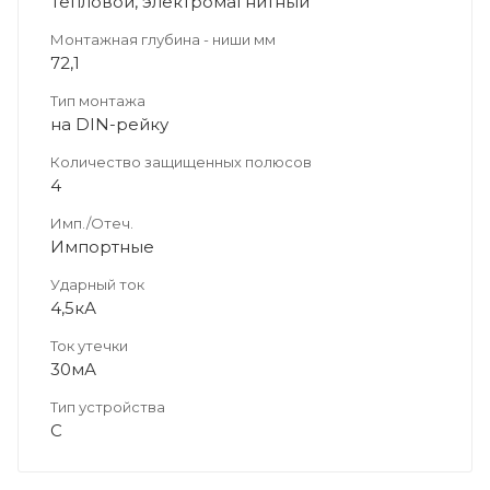
Тепловой, электромагнитный
Монтажная глубина - ниши мм
72,1
Тип монтажа
на DIN-рейку
Количество защищенных полюсов
4
Имп./Отеч.
Импортные
Ударный ток
4,5кА
Ток утечки
30мА
Тип устройства
C