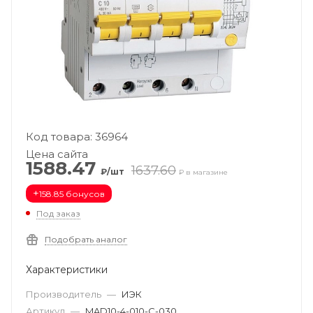
Код товара: 36964
Цена сайта
1588.47
1637.60
₽/шт
₽ в магазине
+
158.85 бонусов
Под заказ
Подобрать аналог
Характеристики
Производитель
—
ИЭК
Артикул
—
MAD10-4-010-C-030