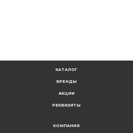
В наличии: 853
194.29
р.
/шт
200.30
р.
цена магазина
+
9.71 бонусов
В корзину
КАТАЛОГ
БРЕНДЫ
АКЦИИ
РЕКВИЗИТЫ
КОМПАНИЯ