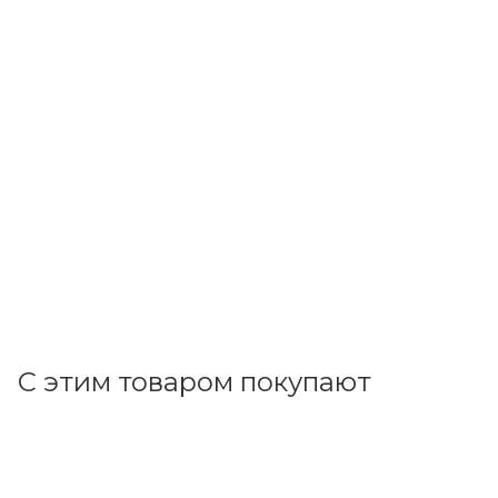
ИЭК
Диф. автомат 4Р С10А/30мА 4,5кА (АД14) MAD10-4-010-C-
030
Под заказ
1 588.47
р.
/шт
1637.60
р.
цена магазина
+
158.85 бонусов
Запрос
С этим товаром покупают
Код товара: 16740