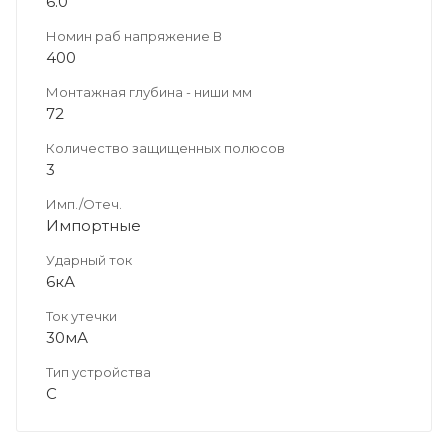
6.0
Номин раб напряжение В
400
Монтажная глубина - ниши мм
72
Количество защищенных полюсов
3
Имп./Отеч.
Импортные
Ударный ток
6кА
Ток утечки
30мА
Тип устройства
C