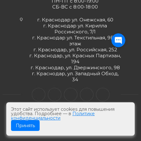
ПН-ПТ с 8:00-19:00
СБ-ВС с 8:00-18:00
г. Краснодар ул. Онежская, 60
г. Краснодар ул. Кирилла
Россинского, 7/1
г. Краснодар ул. Текстильная, 9Б 2
этаж
г. Краснодар, ул. Российская, 252
г. Краснодар, ул. Красных Партизан,
194
г. Краснодар, ул. Дзержинского, 98
г. Краснодар, ул. Западный Обход,
34
Этот сайт использует cookies для повышения
удобства. Подробнее — в
Политике
конфиденциальности
© ЮгКабель, 2026 г -
Электротехническая продукция
Принять