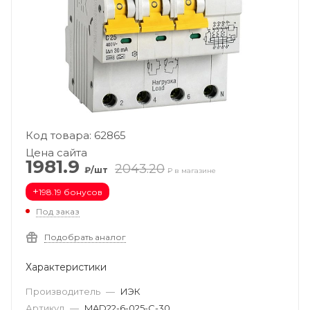
Код товара: 62865
Цена сайта
1981.9
2043.20
₽/шт
₽ в магазине
+
198.19 бонусов
Под заказ
Подобрать аналог
Характеристики
Производитель
—
ИЭК
Артикул
—
MAD22-6-025-C-30