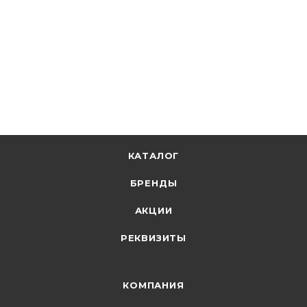
146.18
р.
/шт
150.70
р.
цена магазина
+
7.31 бонусов
В корзину
КАТАЛОГ
БРЕНДЫ
АКЦИИ
РЕКВИЗИТЫ
КОМПАНИЯ