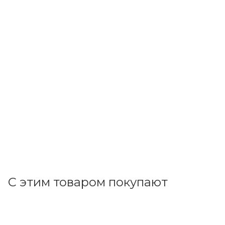
EKF
Диф. автомат 4Р С25А/30мА 4,5кА (АД-32) (хар. C, AC,тип
АС, электронный, защита 400В) EKF PROxima DA32-25-
30-4P-pro
Под заказ
1 811.77
р.
/шт
1867.80
р.
цена магазина
+
181.18 бонусов
Запрос
С этим товаром покупают
Код товара: 23534