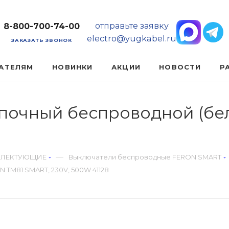
отправьте заявку
8-800-700-74-00
electro@yugkabel.ru
ЗАКАЗАТЬ ЗВОНОК
АТЕЛЯМ
НОВИНКИ
АКЦИИ
НОВОСТИ
Р
опочный беспроводной (б
—
ПЛЕКТУЮЩИЕ
Выключатели беспроводные FERON SMART
 TM81 SMART, 230V, 500W 41128