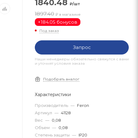
1840.48
₽/шт
1897.40
₽ в магазине
+
184.05 бонусов
Под заказ
Запрос
Наши менеджеры обязательно свяжутся с вами
и уточнят условия заказа
Подобрать аналог
Характеристики
Производитель
—
Feron
Артикул
—
41128
Вес
—
0,08
Объем
—
0,08
Степень защиты
—
IP20