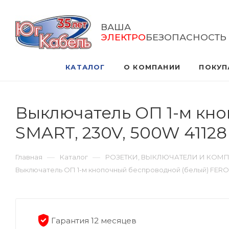
ВАША
ЭЛЕКТРО
БЕЗОПАСНОСТЬ
КАТАЛОГ
О КОМПАНИИ
ПОКУП
Выключатель ОП 1-м кн
SMART, 230V, 500W 41128
—
—
Главная
Каталог
РОЗЕТКИ, ВЫКЛЮЧАТЕЛИ И КОМ
Выключатель ОП 1-м кнопочный беспроводной (белый) FERON
Гарантия 12 месяцев