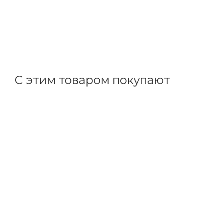
Выключатель ОП 2-м кнопочный беспроводной (белы
В наличии: 7
2 153.40
р.
/шт
2220.00
р.
цена магазина
+
215.34 бонусов
С этим товаром покупают
Код товара: 112634