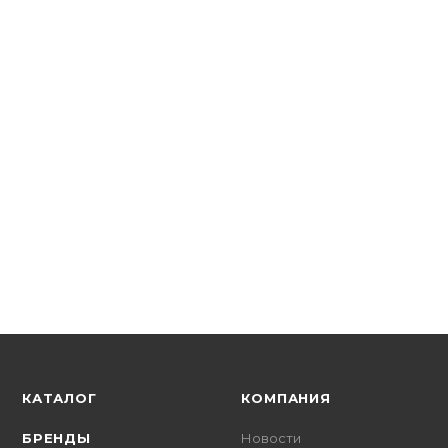
EKF
Выключатель нагрузки (мини-рубильник) 1P 40А ВН-29
В наличии: 1
192.55
р.
/шт
198.50
р.
цена магазина
+
19.25 бонусов
КАТАЛОГ
КОМПАНИЯ
БРЕНДЫ
Новости