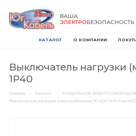
ВАША
ЭЛЕКТРО
БЕЗОПАСНОСТЬ
КАТАЛОГ
О КОМПАНИИ
ПОКУП
Выключатель нагрузки 
1P40
—
—
Главная
Каталог
МОДУЛЬНОЕ ЭЛЕКТРООБОРУДО
Выключатель нагрузки (мини-рубильник) 1Р 40А YON max MS