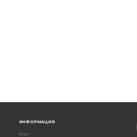
 EKF Basic SL29-1-40-bas
ИНФОРМАЦИЯ
Блог