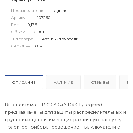
Производитель
—
Legrand
Артикул
—
407260
Вес
—
0,136
Объем
—
0,001
Тип товара
—
Авт. выключатели
Серия
—
DX3-E
ОПИСАНИЕ
НАЛИЧИЕ
ОТЗЫВЫ
ДО
Выкл. автомат. 1Р С 6A 6kA DX3-E/Legrand
предназначены для защиты распределительных и
групповых цепей, имеющих различную нагрузку:
– электроприборы, освещение – выключатели с