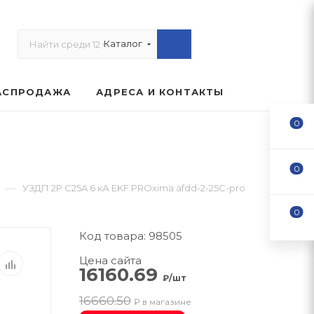
Каталог
АСПРОДАЖА
АДРЕСА И КОНТАКТЫ
0
0
—
УЗДП 2Р С25A 6 кА EKF PROxima afdd-2-25C-pro
0
Код товара: 98505
Цена сайта
16160.69
₽/шт
16660.50
₽ в магазине