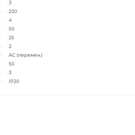
3
230
4
50
25
2
AC (перемен.)
50
3
IP20