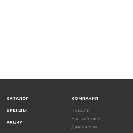
EKF
УЗДП 2Р С50A 6 кА EKF PROxima afdd-2-50-pro
В наличии: 3
15 947.09
р.
/шт
16440.30
р.
цена магазина
+
1594.71 бонусов
КАТАЛОГ
КОМПАНИЯ
БРЕНДЫ
Новости
Наши объекты
АКЦИИ
Дизайнерам