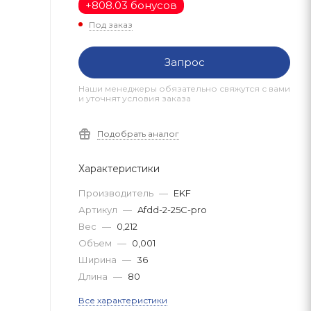
+
808.03 бонусов
Под заказ
Запрос
Наши менеджеры обязательно свяжутся с вами
и уточнят условия заказа
Подобрать аналог
Характеристики
Производитель
—
EKF
Артикул
—
Afdd-2-25C-pro
Вес
—
0,212
Объем
—
0,001
Ширина
—
36
Длина
—
80
Все характеристики