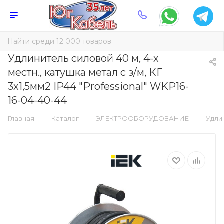
Удлинитель силовой 40 м, 4-х
местн., катушка метал с з/м, КГ
3х1,5мм2 IP44 "Professional" WKP16-
16-04-40-44
—
—
—
Главная
Каталог
ЭЛЕКТРООБОРУДОВАНИЕ
Удли