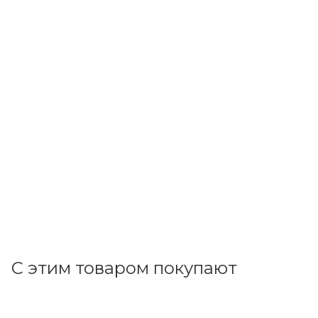
ИЭК
Термоусадочная трубка ТТУ нг-LS 60/30 красная 1м IEK
UDRS-D60-1-K04
В наличии: 1
498
р.
/м
513.40
р.
цена магазина
+
49.80 бонусов
В корзину
С этим товаром покупают