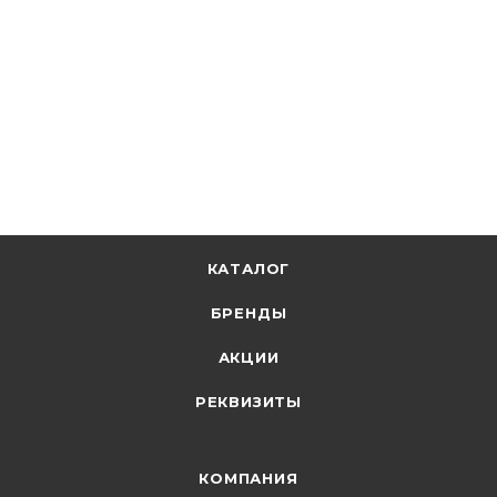
В наличии: 22
383.93
р.
/шт
395.80
р.
цена магазина
+
38.39 бонусов
В корзину
КАТАЛОГ
БРЕНДЫ
АКЦИИ
РЕКВИЗИТЫ
КОМПАНИЯ