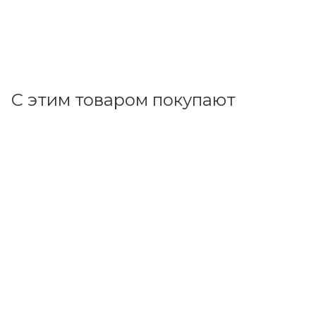
181.20
р.
цена магазина
+
8.79 бонусов
В корзину
С этим товаром покупают
Код товара: 11545