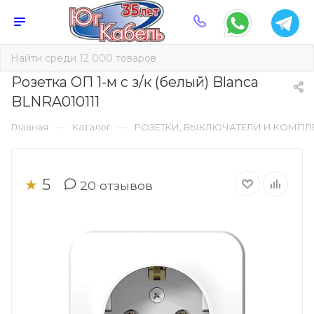
Розетка ОП 1-м c з/к (белый) Blanca
BLNRA010111
—
—
Главная
Каталог
РОЗЕТКИ, ВЫКЛЮЧАТЕЛИ И КОМП
5
★
20
отзывов