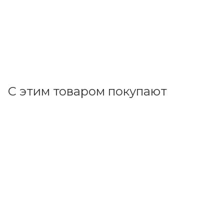
217.28
р.
/шт
224.00
р.
цена магазина
+
21.73 бонусов
В корзину
С этим товаром покупают
Код товара: 73630