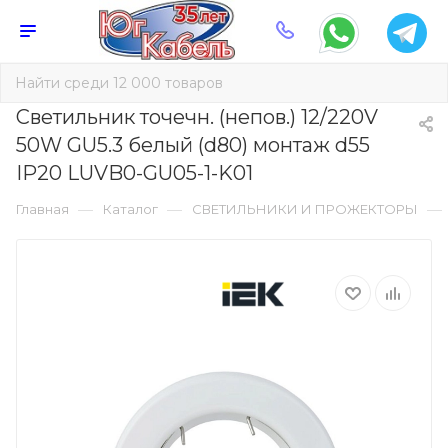
Светильник точечн. (непов.) 12/220V
50W GU5.3 белый (d80) монтаж d55
IP20 LUVB0-GU05-1-K01
—
—
—
Главная
Каталог
СВЕТИЛЬНИКИ И ПРОЖЕКТОРЫ