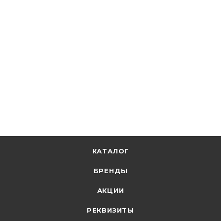
Светильник светодиодный линейный 55W/176-265V
4000K 7200Лм IP20 алюм ДВО1501 1500х76х63 30шт в
лин LDCK-0-1501-55-4000-K01
В наличии: 6
9 421.71
р.
/шт
9713.10
р.
цена магазина
+
942.17 бонусов
В корзину
КАТАЛОГ
БРЕНДЫ
АКЦИИ
РЕКВИЗИТЫ