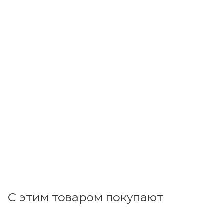
Азовское УПП ВОС
Светильник ОБН 150-2х30 (без стартеров) Азовское
УПП ВОС
В наличии: 7
3 816.95
р.
/шт
3935.00
р.
цена магазина
+
381.70 бонусов
В корзину
С этим товаром покупают