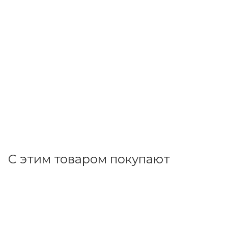
КВТ
Соединитель болтовой 4СБ 150-240 65815
В наличии: 1
1 254.89
р.
/шт
1293.70
р.
цена магазина
+
125.49 бонусов
В корзину
С этим товаром покупают
Код товара: 147164