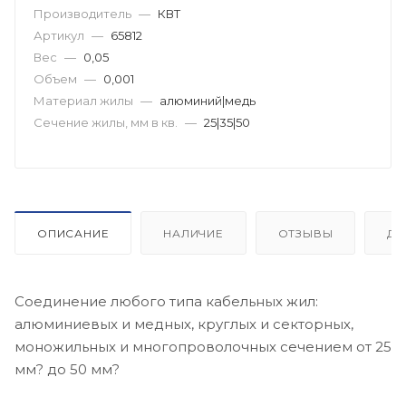
Производитель
—
КВТ
Артикул
—
65812
Вес
—
0,05
Объем
—
0,001
Материал жилы
—
алюминий|медь
Сечение жилы, мм в кв.
—
25|35|50
ОПИСАНИЕ
НАЛИЧИЕ
ОТЗЫВЫ
ДО
Соединение любого типа кабельных жил:
алюминиевых и медных, круглых и секторных,
моножильных и многопроволочных сечением от 25
мм? до 50 мм?