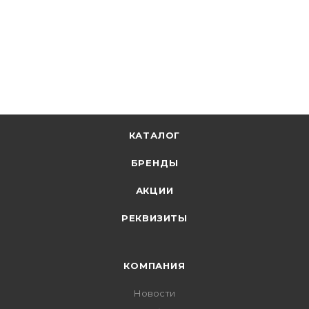
89.43
р.
/шт
92.20
р.
цена магазина
+
8.94 бонусов
В корзину
КАТАЛОГ
БРЕНДЫ
АКЦИИ
РЕКВИЗИТЫ
КОМПАНИЯ
Новости