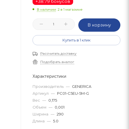
+
38.79 бонусов
В наличии
: 2
в 1 магазине
В корзину
Купить в 1 клик
Рассчитать доставку
Подобрать аналог
Характеристики
Производитель
—
GENERICA
Артикул
—
PC01-C5EU-5M-G
Вес
—
0,175
Объем
—
0,001
Ширина
—
290
Длина
—
5.0