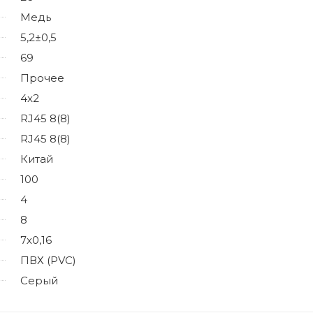
Медь
5,2±0,5
69
Прочее
4x2
RJ45 8(8)
RJ45 8(8)
Китай
100
4
8
7x0,16
ПВХ (PVC)
Серый