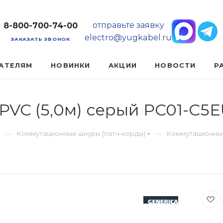
отправьте заявку
8-800-700-74-00
electro@yugkabel.ru
ЗАКАЗАТЬ ЗВОНОК
АТЕЛЯМ
НОВИНКИ
АКЦИИ
НОВОСТИ
Р
 PVC (5,0м) серый PC01-C5
—
—
Коммутационные шнуры (патч-корды)
Коммутационные