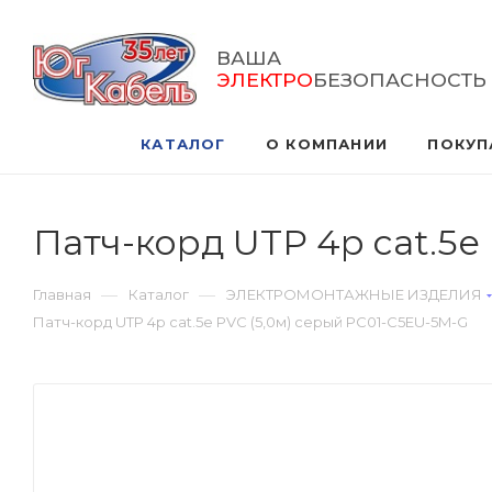
ВАША
ЭЛЕКТРО
БЕЗОПАСНОСТЬ
КАТАЛОГ
О КОМПАНИИ
ПОКУП
Патч-корд UTP 4р cat.5е
—
—
Главная
Каталог
ЭЛЕКТРОМОНТАЖНЫЕ ИЗДЕЛИЯ
Патч-корд UTP 4р cat.5е PVC (5,0м) серый PC01-C5EU-5M-G