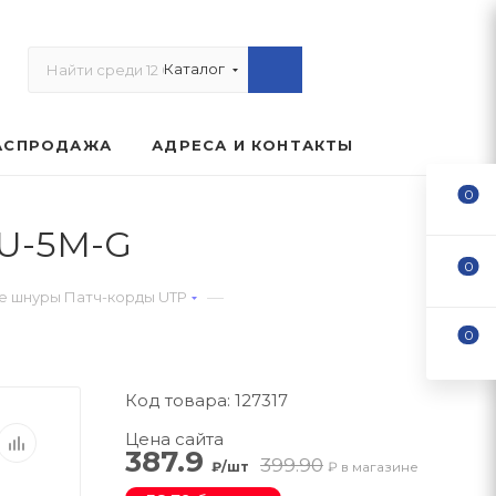
Каталог
АСПРОДАЖА
АДРЕСА И КОНТАКТЫ
0
EU-5M-G
0
—
 шнуры Патч-корды UTP
0
Код товара: 127317
Цена сайта
387.9
399.90
₽/шт
₽ в магазине