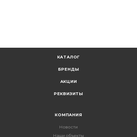
378.80
р.
цена магазина
+
36.74 бонусов
В корзину
КАТАЛОГ
БРЕНДЫ
АКЦИИ
РЕКВИЗИТЫ
КОМПАНИЯ
Новости
Наши объекты