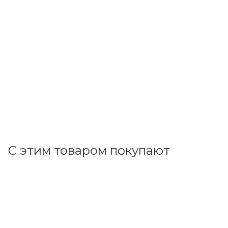
Legrand
Розетка СП 1-м c з/к с шторк. с крышкой IP44 механизм
(сл. кость) Valena 774120
В наличии: 35
763.78
р.
/шт
787.40
р.
цена магазина
+
76.38 бонусов
В корзину
С этим товаром покупают
Код товара: 14597