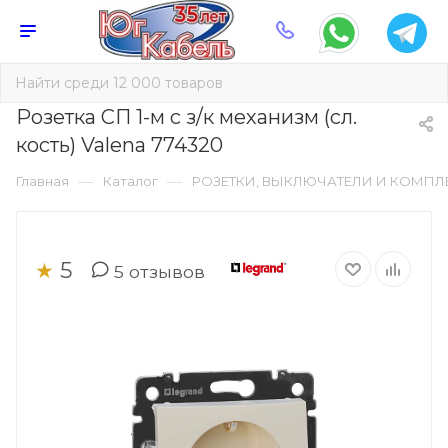
Розетка СП 1-м c з/к механизм (сл.
кость) Valena 774320
—
—
Главная
Каталог
РОЗЕТКИ, ВЫКЛЮЧАТЕЛИ И КОМП
5
★
5
отзывов