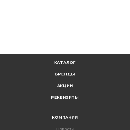
96.61
р.
/м
99.60
р.
цена магазина
+
4.83 бонусов
В корзину
КАТАЛОГ
БРЕНДЫ
АКЦИИ
РЕКВИЗИТЫ
КОМПАНИЯ
Новости