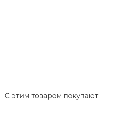
EKF
Реле выбора фаз РВФ-3 EKF PROxima RVF-3
В наличии: 1
8 094.17
р.
/шт
8344.50
р.
цена магазина
+
809.42 бонусов
В корзину
С этим товаром покупают
Код товара: 52909