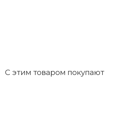
DRT60-0125-0200
В наличии: 1
15 557.73
р.
/шт
16038.90
р.
цена магазина
+
1555.77 бонусов
В корзину
С этим товаром покупают
Код товара: 23494