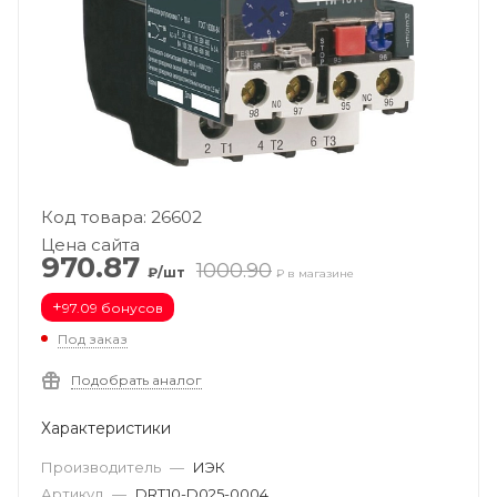
Код товара: 26602
Цена сайта
970.87
1000.90
₽/шт
₽ в магазине
+
97.09 бонусов
Под заказ
Подобрать аналог
Характеристики
Производитель
—
ИЭК
Артикул
—
DRT10-D025-0004