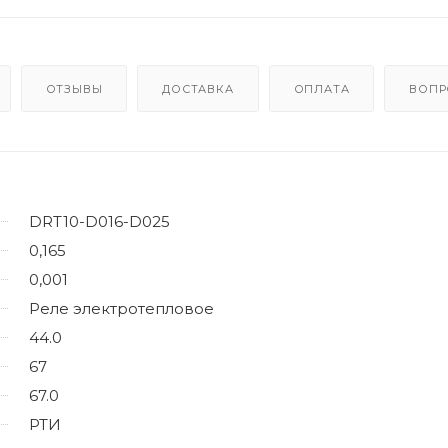
ОТЗЫВЫ
ДОСТАВКА
ОПЛАТА
ВОПР
DRT10-D016-D025
0,165
0,001
Реле электротепловое
44.0
67
67.0
РТИ