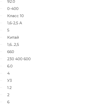
92.0
0-400
Класс 10
1,6-2,5 А
5
Китай
1,6...2,5
660
230 400 600
6.0
4
У3
1.2
2
6