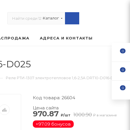
Каталог
АСПРОДАЖА
АДРЕСА И КОНТАКТЫ
0
6-D025
0
—
Реле РТИ-1307 электротепловое 1,6-2,5А DRT10-D016-D025
0
Код товара: 26604
Цена сайта
970.87
1000.90
₽/шт
₽ в магазине
+
97.09 бонусов