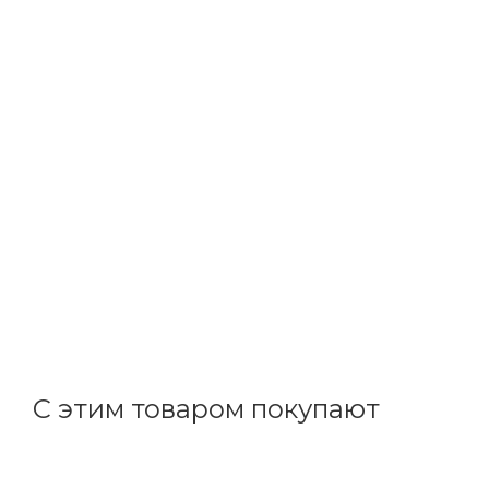
ИЭК
Реле РТИ-6376 электротепловое 125-200А (для КТИ)
В наличии: 1
15 557.73
р.
/шт
16038.90
р.
цена магазина
+
1555.77 бонусов
С этим товаром покупают