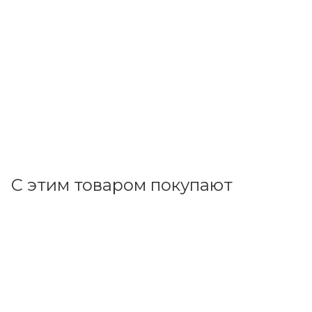
ИЭК
Реле РТИ-6376 электротепловое 125-200А (для КТИ)
DRT60-0125-0200
В наличии: 1
15 557.73
р.
/шт
16038.90
р.
цена магазина
+
1555.77 бонусов
В корзину
С этим товаром покупают
Код товара: 17037