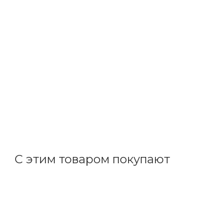
Welrok
Реле напряжения 1ф., 63А 120-280В, 2мод., журнал ава
В наличии: 8
3 395
р.
/шт
3500.00
р.
цена магазина
+
169.75 бонусов
С этим товаром покупают
Код товара: 144885