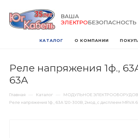
ВАША
ЭЛЕКТРО
БЕЗОПАСНОСТЬ
КАТАЛОГ
О КОМПАНИИ
ПОКУП
Реле напряжения 1ф., 63
63A
—
—
Главная
Каталог
МОДУЛЬНОЕ ЭЛЕКТРООБОРУДО
Реле напряжения 1ф., 63А 120-300В, 2мод.,с дисплеем MRVA 