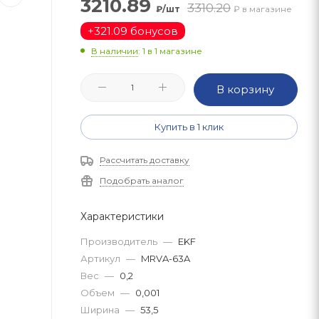
3210.89
3310.20
₽/шт
₽ в магазине
+
321.09 бонусов
В наличии
: 1
в 1 магазине
В корзину
Купить в 1 клик
Рассчитать доставку
Подобрать аналог
Характеристики
Производитель
—
EKF
Артикул
—
MRVA-63A
Вес
—
0,2
Объем
—
0,001
Ширина
—
53,5