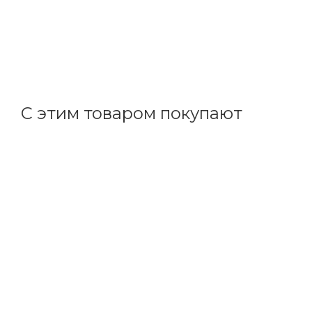
В наличии: 12
3 395
р.
/шт
3500.00
р.
цена магазина
+
169.75 бонусов
С этим товаром покупают
Код товара: 144885