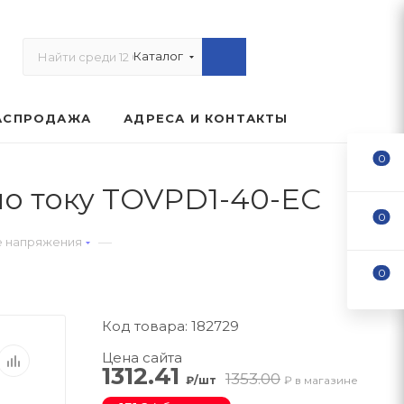
Каталог
АСПРОДАЖА
АДРЕСА И КОНТАКТЫ
0
 по току TOVPD1-40-EC
0
—
е напряжения
0
Код товара: 182729
Цена сайта
1312.41
1353.00
₽/шт
₽ в магазине