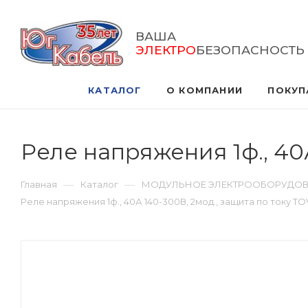
ВАША
ЭЛЕКТРО
БЕЗОПАСНОСТЬ
КАТАЛОГ
О КОМПАНИИ
ПОКУП
Реле напряжения 1ф., 40
—
—
Главная
Каталог
МОДУЛЬНОЕ ЭЛЕКТРООБОРУДО
Реле напряжения 1ф., 40А 140-300В, 2мод., защита по току T