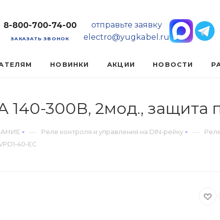
отправьте заявку
8-800-700-74-00
electro@yugkabel.ru
ЗАКАЗАТЬ ЗВОНОК
АТЕЛЯМ
НОВИНКИ
АКЦИИ
НОВОСТИ
Р
А 140-300В, 2мод., защита
—
—
ВАНИЕ
Реле контроля и управления на DIN-рейку
Рел
OVPD1-40-EC