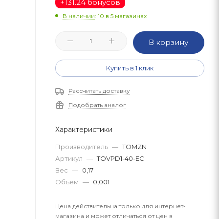
+
131.24 бонусов
В наличии
: 10
в 5 магазинах
В корзину
Купить в 1 клик
Рассчитать доставку
Подобрать аналог
Характеристики
Производитель
—
TOMZN
Артикул
—
TOVPD1-40-EC
Вес
—
0,17
Объем
—
0,001
Цена действительна только для интернет-
магазина и может отличаться от цен в