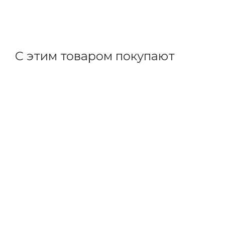
55.10
р.
/м
56.80
р.
цена магазина
+
5.51 бонусов
С этим товаром покупают
Код товара: 11545