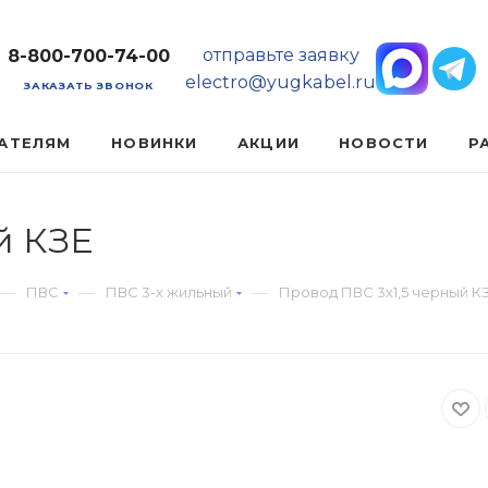
отправьте заявку
8-800-700-74-00
electro@yugkabel.ru
ЗАКАЗАТЬ ЗВОНОК
АТЕЛЯМ
НОВИНКИ
АКЦИИ
НОВОСТИ
Р
й КЗЕ
—
—
—
ПВС
ПВС 3-х жильный
Провод ПВС 3х1,5 черный К