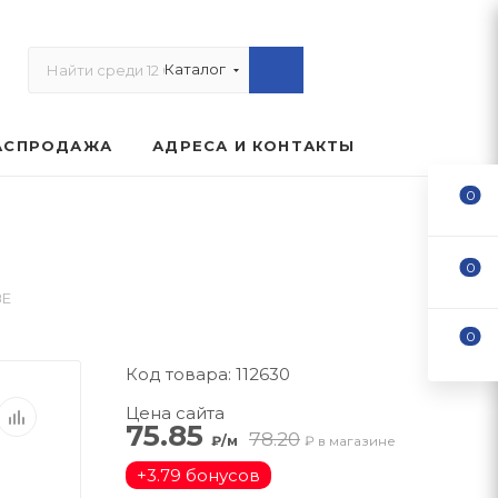
Каталог
АСПРОДАЖА
АДРЕСА И КОНТАКТЫ
0
0
ЗЕ
0
Код товара: 112630
Цена сайта
75.85
78.20
₽/м
₽ в магазине
+
3.79 бонусов