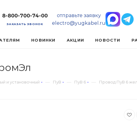
отправьте заявку
8-800-700-74-00
electro@yugkabel.ru
ЗАКАЗАТЬ ЗВОНОК
АТЕЛЯМ
НОВИНКИ
АКЦИИ
НОВОСТИ
Р
ПромЭл
—
—
—
ый и установочный
ПуВ
ПуВ 6
Провод ПуВ 6 же