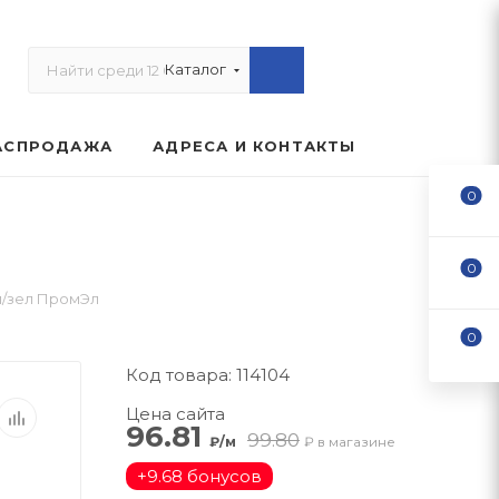
Каталог
АСПРОДАЖА
АДРЕСА И КОНТАКТЫ
0
0
л/зел ПромЭл
0
Код товара: 114104
Цена сайта
96.81
99.80
₽/м
₽ в магазине
+
9.68 бонусов