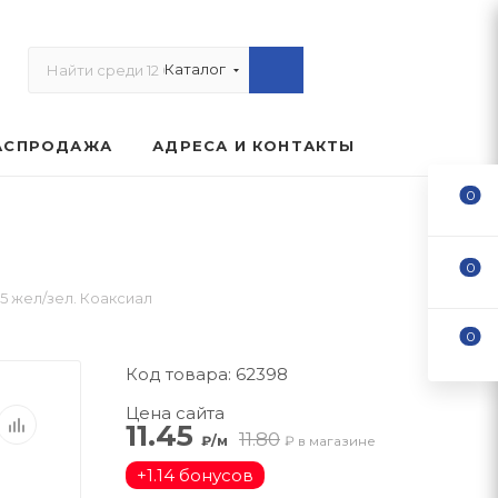
Каталог
АСПРОДАЖА
АДРЕСА И КОНТАКТЫ
0
0
5 жел/зел. Коаксиал
0
Код товара: 62398
Цена сайта
11.45
11.80
₽/м
₽ в магазине
+
1.14 бонусов