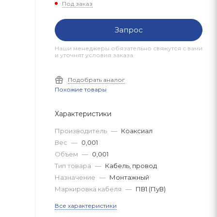
Под заказ
Запрос
Наши менеджеры обязательно свяжутся с вами
и уточнят условия заказа
Подобрать аналог
Похожие товары
Характеристики
Производитель
—
Коаксиал
Вес
—
0,001
Объем
—
0,001
Тип товара
—
Кабель, провод
Назначение
—
Монтажный
Маркировка кабеля
—
ПВ1 (ПуВ)
Все характеристики