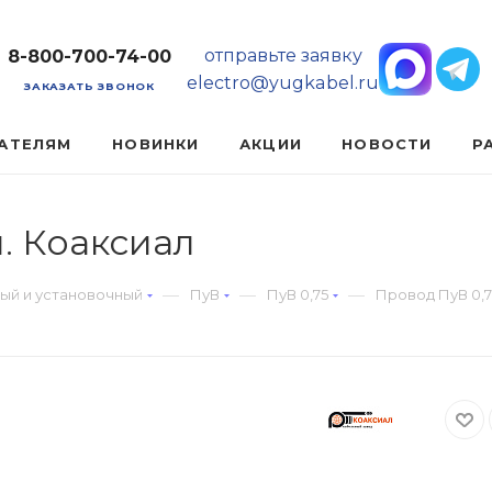
отправьте заявку
8-800-700-74-00
electro@yugkabel.ru
ЗАКАЗАТЬ ЗВОНОК
АТЕЛЯМ
НОВИНКИ
АКЦИИ
НОВОСТИ
Р
. Коаксиал
—
—
—
ый и установочный
ПуВ
ПуВ 0,75
Провод ПуВ 0,7