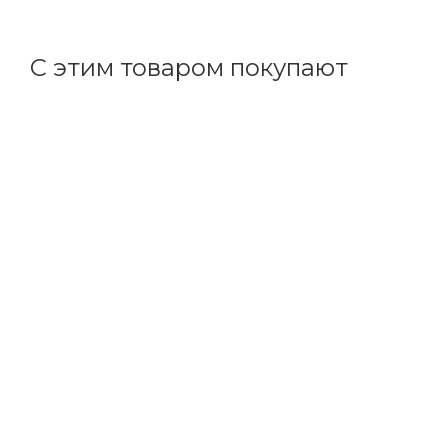
+
1.42 бонусов
С этим товаром покупают
Код товара: 70193
Товар дня