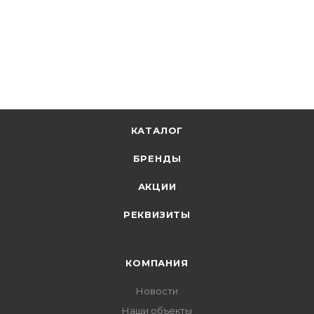
217.60
р.
цена магазина
+
21.11 бонусов
В корзину
КАТАЛОГ
БРЕНДЫ
АКЦИИ
РЕКВИЗИТЫ
КОМПАНИЯ
Новости
Наши объекты