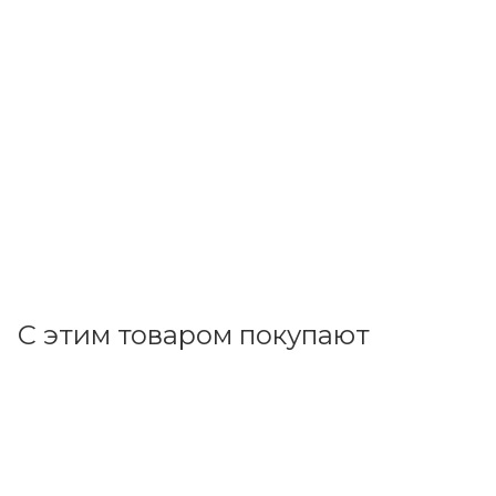
ИЭК
Пресс ручной гидравл. ПРГ-120 (16-120 мм2) TKL10-002
В наличии: 2
8 892.38
р.
/шт
9167.40
р.
цена магазина
+
889.24 бонусов
В корзину
С этим товаром покупают
Код товара: 144047