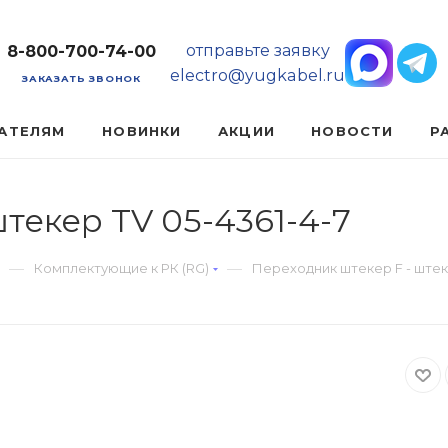
отправьте заявку
8-800-700-74-00
electro@yugkabel.ru
ЗАКАЗАТЬ ЗВОНОК
АТЕЛЯМ
НОВИНКИ
АКЦИИ
НОВОСТИ
Р
текер TV 05-4361-4-7
—
—
Комплектующие к РК (RG)
Переходник штекер F - штеке