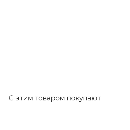
КВТ
Коннектор кабельный FFC-31/3P-IP68 (Fortisflex) 896
В наличии: 1
536.51
р.
/шт
553.10
р.
цена магазина
+
53.65 бонусов
С этим товаром покупают
Код товара: 40359