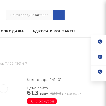
Каталог
АСПРОДАЖА
АДРЕСА И КОНТАКТЫ
0
0
р TV 05-4361-4-7
0
Код товара: 141401
Цена сайта
61.3
63.20
₽/шт
₽ в магазине
+
6.13 бонусов