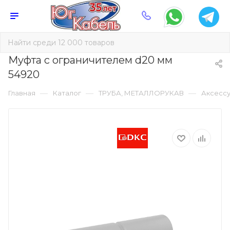
Муфта с ограничителем d20 мм
54920
—
—
—
Главная
Каталог
ТРУБА, МЕТАЛЛОРУКАВ
Аксессу