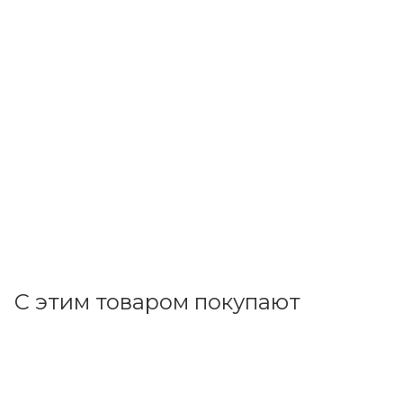
ИЭК
Муфта труба-труба GI50G CTA10D-GIG50-K41-020
В наличии: 1
50.44
р.
/шт
52.00
р.
цена магазина
+
5.04 бонусов
В корзину
С этим товаром покупают
Код товара: 11545