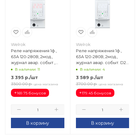
Welrok
Welrok
Реле напряжения 1ф.,
Реле напряжения 1ф.,
63А 120-280В, 2мод.,
63А 120-280В, 2мод.,
журнал авар. событ.,
журнал авар. событ. D2-
красная подсв. D2-63
63
В наличии: 11
В наличии: 4
red
3 395
р.
/шт
3 589
р.
/шт
3500.00
р.
3700.00
р.
цена магазина
цена магазина
+
+
169.75 бонусов
179.45 бонусов
В корзину
В корзину