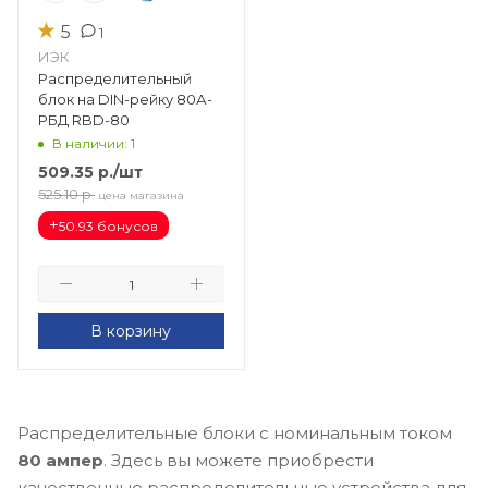
★
5
1
ИЭК
Распределительный
блок на DIN-рейку 80А-
РБД RBD-80
В наличии: 1
509.35
р.
/шт
525.10
р.
цена магазина
+
50.93 бонусов
В корзину
Распределительные блоки с номинальным током
80 ампер
. Здесь вы можете приобрести
качественные распределительные устройства для