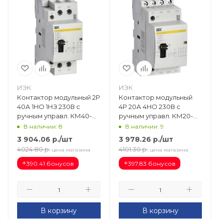
ИЭК
ИЭК
Контактор модульный 2Р
Контактор модульный
40А 1HO 1НЗ 230В с
4Р 20А 4HO 230В с
ручным управл. КМ40-
ручным управл. КМ20-
11МР AC KARAT MKK12-40-
40МР AC KARAT MKK12-
В наличии: 8
В наличии: 9
11
20-40
3 904.06
р.
/шт
3 978.26
р.
/шт
4024.80
р.
4101.30
р.
цена магазина
цена магазина
+
+
390.41 бонусов
397.83 бонусов
В корзину
В корзину