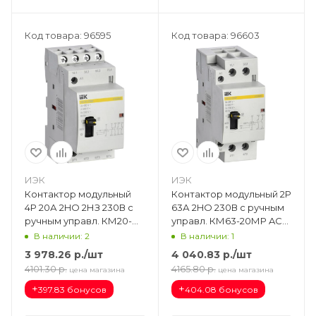
Код товара: 96595
Код товара: 96603
ИЭК
ИЭК
Контактор модульный
Контактор модульный 2Р
4Р 20А 2HO 2НЗ 230В с
63А 2HO 230В с ручным
ручным управл. КМ20-
управл. КМ63-20МР AC
22МР AC KARAT MKK12-
KARAT MKK12-63-20
В наличии: 2
В наличии: 1
20-22
3 978.26
р.
/шт
4 040.83
р.
/шт
4101.30
р.
4165.80
р.
цена магазина
цена магазина
+
+
397.83 бонусов
404.08 бонусов