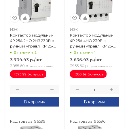
ИЭК
ИЭК
Контактор модульный
Контактор модульный
4Р 25А 2HO 2НЗ 230В с
4Р 25А 4HO 230В с
ручным управл. КМ25-
ручным управл. КМ25-
22МР AC KARAT MKK12-
40МР AC KARAT MKK22-
В наличии: 2
В наличии: 1
25-22
25-40
3 739.93
р.
/шт
3 836.93
р.
/шт
3855.60
р.
3955.60
р.
цена магазина
цена магазина
+
+
373.99 бонусов
383.69 бонусов
В корзину
В корзину
Код товара: 96599
Код товара: 96596