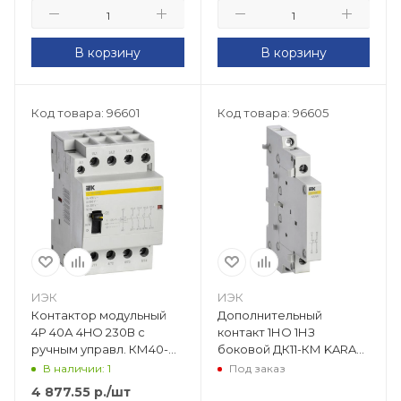
В корзину
В корзину
Код товара: 96601
Код товара: 96605
ИЭК
ИЭК
Контактор модульный
Дополнительный
4Р 40А 4HO 230В с
контакт 1НО 1НЗ
ручным управл. КМ40-
боковой ДК11-КМ KARAT
40МР AC KARAT MKK22-
MKK00D-DK-11
В наличии: 1
Под заказ
40-40
4 877.55
р.
/шт