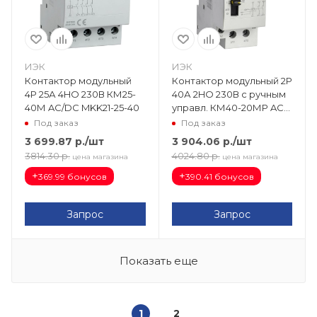
ИЭК
ИЭК
Контактор модульный
Контактор модульный 2Р
4Р 25А 4HO 230В КМ25-
40А 2HO 230В с ручным
40М AC/DC MKK21-25-40
управл. КМ40-20МР AC
KARAT MKK12-40-20
Под заказ
Под заказ
3 699.87
р.
/шт
3 904.06
р.
/шт
3814.30
р.
4024.80
р.
цена магазина
цена магазина
+
+
369.99 бонусов
390.41 бонусов
Запрос
Запрос
Показать еще
1
2