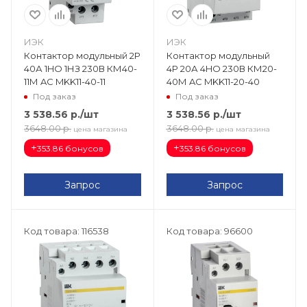
ИЭК
ИЭК
Контактор модульный 2Р
Контактор модульный
40А 1HO 1НЗ 230В КМ40-
4Р 20А 4HO 230В КМ20-
11М AC MKK11-40-11
40М AC MKK11-20-40
Под заказ
Под заказ
3 538.56
р.
/шт
3 538.56
р.
/шт
3648.00
р.
3648.00
р.
цена магазина
цена магазина
+
+
353.86 бонусов
353.86 бонусов
Запрос
Запрос
Код товара: 116538
Код товара: 96600