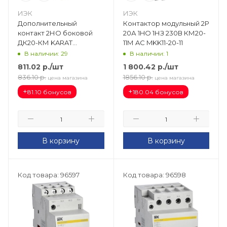
ИЭК
ИЭК
Дополнительный
Контактор модульный 2Р
контакт 2НО боковой
20А 1HO 1НЗ 230В КМ20-
ДК20-КМ KARAT
11М AC MKK11-20-11
MKK00D-DK-20
В наличии: 29
В наличии: 1
811.02
р.
/шт
1 800.42
р.
/шт
836.10
р.
1856.10
р.
цена магазина
цена магазина
+
+
81.10 бонусов
180.04 бонусов
В корзину
В корзину
Код товара: 96597
Код товара: 96598