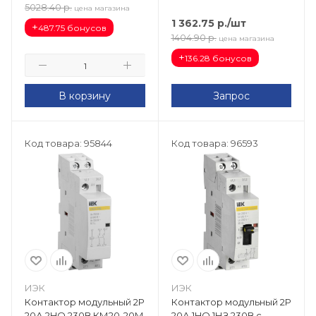
5028.40
р.
цена магазина
1 362.75
р.
/шт
+
487.75 бонусов
1404.90
р.
цена магазина
+
136.28 бонусов
В корзину
Запрос
Код товара: 95844
Код товара: 96593
ИЭК
ИЭК
Контактор модульный 2Р
Контактор модульный 2Р
20А 2HO 230В КМ20-20М
20А 1HO 1НЗ 230В с