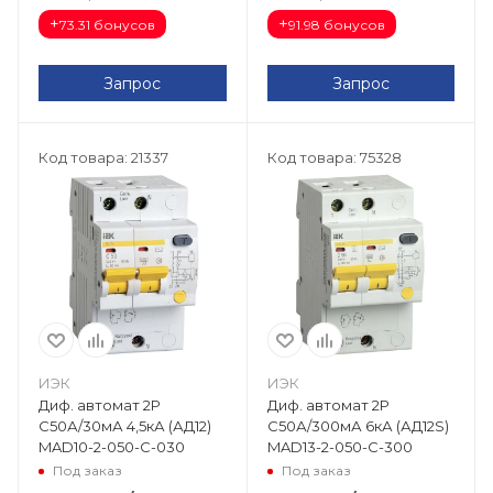
+
+
73.31 бонусов
91.98 бонусов
Запрос
Запрос
Код товара: 21337
Код товара: 75328
ИЭК
ИЭК
Диф. автомат 2Р
Диф. автомат 2Р
С50А/30мА 4,5кА (АД12)
С50А/300мА 6кА (АД12S)
MAD10-2-050-C-030
MAD13-2-050-C-300
Под заказ
Под заказ