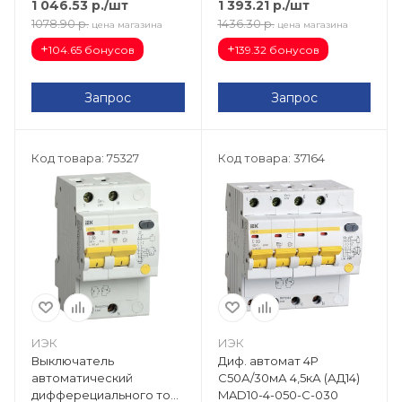
1 046.53
р.
/шт
1 393.21
р.
/шт
1078.90
р.
1436.30
р.
цена магазина
цена магазина
+
+
104.65 бонусов
139.32 бонусов
Запрос
Запрос
Код товара: 75327
Код товара: 37164
ИЭК
ИЭК
Выключатель
Диф. автомат 4Р
автоматический
С50А/30мА 4,5кА (АД14)
дифферециального тока
MAD10-4-050-C-030