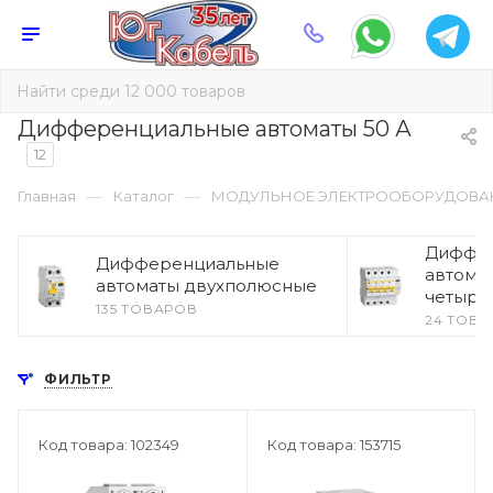
Дифференциальные автоматы 50 А
12
—
—
Главная
Каталог
МОДУЛЬНОЕ ЭЛЕКТРООБОРУДОВА
Диффе
Дифференциальные
автома
автоматы двухполюсные
четыре
135 ТОВАРОВ
24 ТОВА
ФИЛЬТР
Код товара: 102349
Код товара: 153715