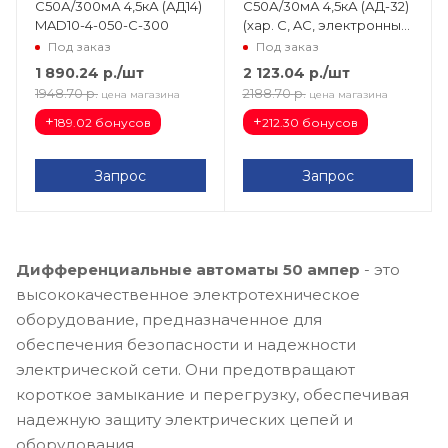
С50А/300мА 4,5кА (АД14)
С50А/30мА 4,5кА (АД-32)
MAD10-4-050-C-300
(хар. C, AC, электронный,
защита 270В) EKF
Под заказ
Под заказ
PROxima DA32-50-30-4P-
1 890.24
р.
/шт
2 123.04
р.
/шт
pro
1948.70
р.
2188.70
р.
цена магазина
цена магазина
+
+
189.02 бонусов
212.30 бонусов
Запрос
Запрос
Дифференциальные автоматы 50 ампер
- это
высококачественное электротехническое
оборудование, предназначенное для
обеспечения безопасности и надежности
электрической сети. Они предотвращают
короткое замыкание и перегрузку, обеспечивая
надежную защиту электрических цепей и
оборудования.