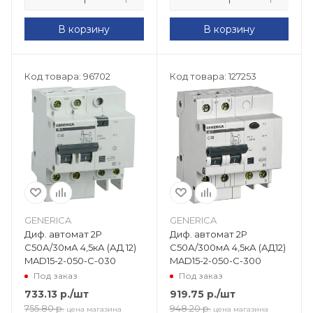
В корзину
В корзину
Код товара: 96702
Код товара: 127253
GENERICA
GENERICA
Диф. автомат 2Р
Диф. автомат 2Р
C50А/30мА 4,5кА (АД 12)
С50А/300мА 4,5кА (АД12)
MAD15-2-050-C-030
MAD15-2-050-C-300
Под заказ
Под заказ
733.13
р.
/шт
919.75
р.
/шт
755.80
р.
948.20
р.
цена магазина
цена магазина