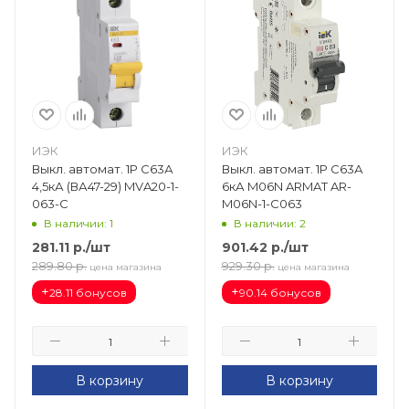
ИЭК
ИЭК
Выкл. автомат. 1Р С63А
Выкл. автомат. 1Р С63А
4,5кА (ВА47-29) MVA20-1-
6кА M06N ARMAT AR-
063-C
M06N-1-C063
В наличии: 1
В наличии: 2
281.11
р.
/шт
901.42
р.
/шт
289.80
р.
929.30
р.
цена магазина
цена магазина
+
+
28.11 бонусов
90.14 бонусов
В корзину
В корзину