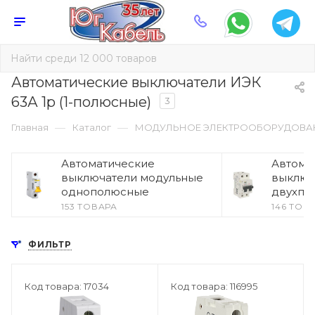
Автоматические выключатели ИЭК
63А 1p (1-полюсные)
3
—
—
Главная
Каталог
МОДУЛЬНОЕ ЭЛЕКТРООБОРУДОВА
Автоматические
Автома
выключатели модульные
выключ
однополюсные
двухпо
153 ТОВАРА
146 ТОВ
ФИЛЬТР
Код товара: 17034
Код товара: 116995