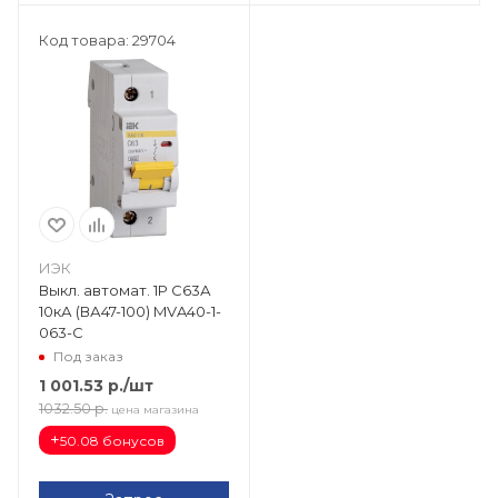
Код товара: 29704
ИЭК
Выкл. автомат. 1Р С63А
10кА (ВА47-100) MVA40-1-
063-C
Под заказ
1 001.53
р.
/шт
1032.50
р.
цена магазина
+
50.08 бонусов