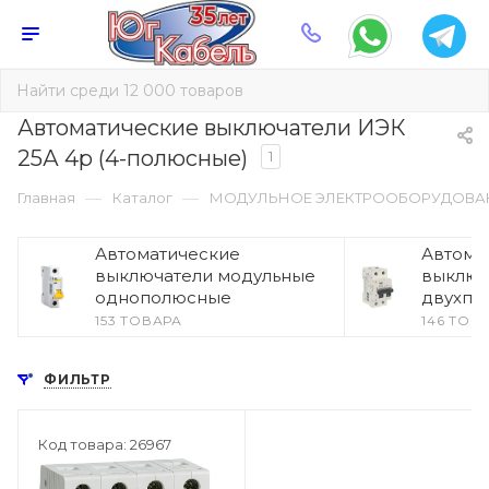
Автоматические выключатели ИЭК
25А 4p (4-полюсные)
1
—
—
Главная
Каталог
МОДУЛЬНОЕ ЭЛЕКТРООБОРУДОВА
Автоматические
Автома
выключатели модульные
выключ
однополюсные
двухпо
153 ТОВАРА
146 ТОВ
ФИЛЬТР
Код товара: 26967