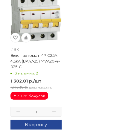
ИЭК
Выкл. автомат. 4Р С25А
4,5кА (ВА47-29) MVA20-4-
025-C
В наличии: 2
1 302.81
р.
/шт
1343.10
р.
цена магазина
+
130.28 бонусов
В корзину